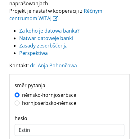
naprašowanjach.
Projekt je nastał w kooperaciji z
Rěčnym
centrumom WITAJ
.
Za koho je datowa banka?
Natwar datoweje banki
Zasady zeserbšćenja
Perspektiwa
Kontakt:
dr. Anja Pohončowa
směr pytanja
němsko-hornjoserbsce
hornjoserbsko-němsce
hesło