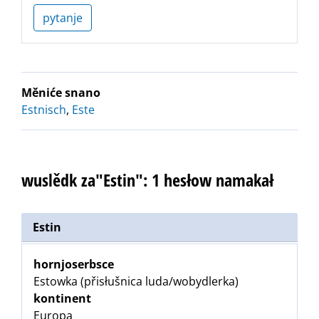
pytanje
Měniće snano
Estnisch
,
Este
wuslědk za"Estin": 1 hesłow namakał
Estin
hornjoserbsce
Estowka (přisłušnica luda/wobydlerka)
kontinent
Europa