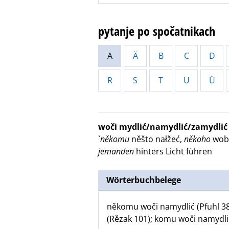
pytanje po spočatnikach
A
Ä
B
C
D
R
S
T
U
Ü
woči mydlić/namydlić/zamydli
`
někomu
něšto nałžeć,
někoho
wobš
jemanden
hinters Licht führen
Wörterbuchbelege
někomu woči namydlić (Pfuhl 38
(Rězak 101); komu woči namydli