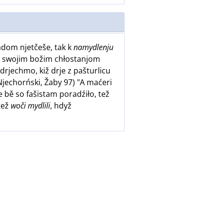
dom njetčeše, tak k
namydlenju
 ze swojim božim chłostanjom
drjechmo, kiž drje z pašturlicu
jechorński, Žaby 97) "A maćeri
e bě so fašistam poradźiło, tež
tež
woči mydlili
, hdyž