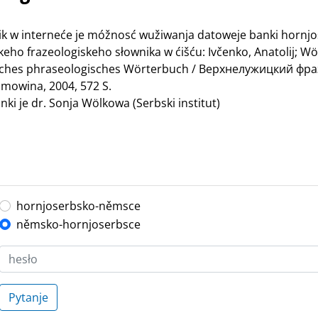
nik w interneće je móžnosć wužiwanja datoweje banki hornj
ho frazeologiskeho słownika w ćišću: Ivčenko, Anatolij; Wö
bisches phraseologisches Wörterbuch / Верхнелужицкий ф
mowina, 2004, 572 S.
ki je dr. Sonja Wölkowa (Serbski institut)
hornjoserbsko-němsce
němsko-hornjoserbsce
Pytanje