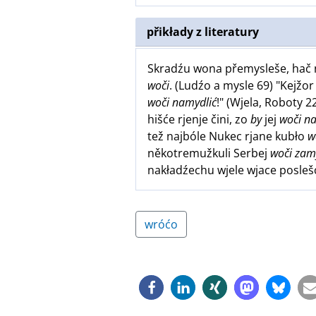
přikłady z literatury
Skradźu wona přemysleše, hač 
woči
. (Ludźo a mysle 69) "Kejžo
woči namydlić
!" (Wjela, Roboty 2
hišće rjenje čini, zo
by
jej
woči na
tež najbóle Nukec rjane kubło
w
někotremužkuli Serbej
woči zam
nakładźechu wjele wjace posleš
wróćo