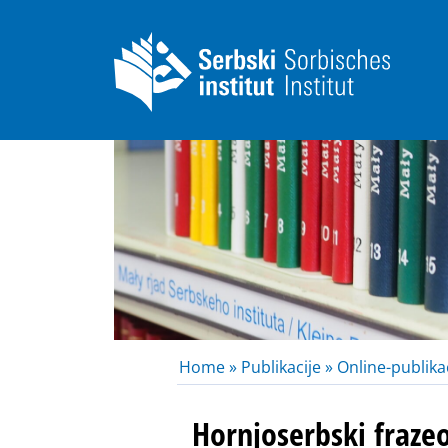
Home »
Publikacije »
Online-publikac
Hornjoserbski fraze