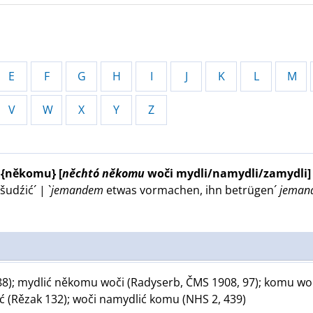
E
F
G
H
I
J
K
L
M
V
W
X
Y
Z
ć {někomu}
[
něchtó
někomu
woči mydli/namydli/zamydli]
udźić´ | `
jemandem
etwas vormachen, ihn betrügen´
jeman
8); mydlić někomu woči (Radyserb, ČMS 1908, 97); komu woči
ć (Rězak 132); woči namydlić komu (NHS 2, 439)