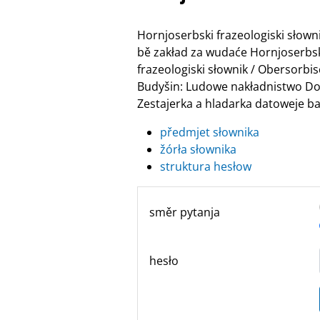
Hornjoserbski frazeologiski słow
bě zakład za wudaće Hornjoserbske
frazeologiski słownik / Obersor
Budyšin: Ludowe nakładnistwo Do
Zestajerka a hladarka datoweje ban
předmjet słownika
žórła słownika
struktura hesłow
směr pytanja
hesło