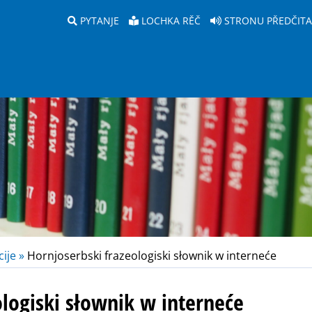
PYTANJE
LOCHKA RĚČ
STRONU PŘEDČIT
ije »
Hornjoserbski frazeologiski słownik w interneće
ologiski słownik w interneće