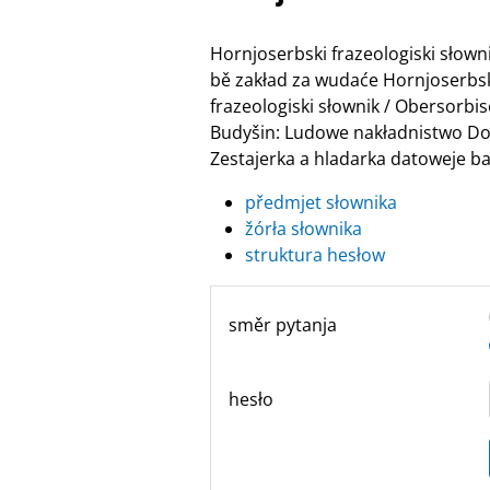
Hornjoserbski frazeologiski słow
bě zakład za wudaće Hornjoserbske
frazeologiski słownik / Obersor
Budyšin: Ludowe nakładnistwo Do
Zestajerka a hladarka datoweje ban
předmjet słownika
žórła słownika
struktura hesłow
směr pytanja
hesło