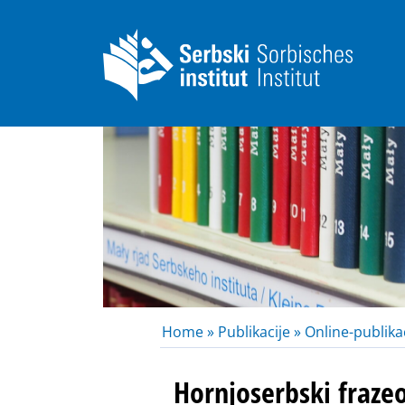
Home »
Publikacije »
Online-publikac
Hornjoserbski fraze