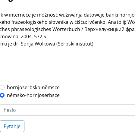
nik w interneće je móžnosć wužiwanja datoweje banki hornj
ho frazeologiskeho słownika w ćišću: Ivčenko, Anatolij; Wö
bisches phraseologisches Wörterbuch / Верхнелужицкий ф
mowina, 2004, 572 S.
ki je dr. Sonja Wölkowa (Serbski institut)
hornjoserbsko-němsce
němsko-hornjoserbsce
Pytanje