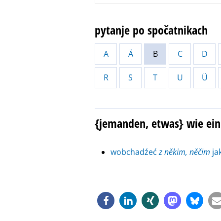
pytanje po spočatnikach
A
Ä
B
C
D
R
S
T
U
Ü
{jemanden, etwas} wie ein
wobchadźeć
z někim, něčim
ja