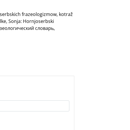
oserbskich frazeologizmow, kotraž
lke, Sonja: Hornjoserbski
разеологический словарь,