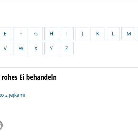
E
F
G
H
I
J
K
L
M
V
W
X
Y
Z
 rohes Ei behandeln
ko z jejkami