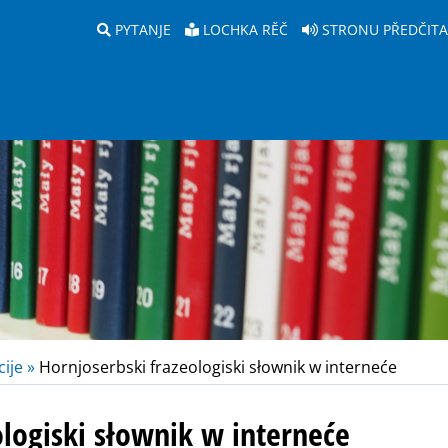
PYTANJE
LOCHKA RĚČ
STRONU PŘEDČIT
ije »
Hornjoserbski frazeologiski słownik w interneće
ologiski słownik w interneće