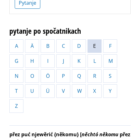
Pytanje
pytanje po spočatnikach
A
Ä
B
C
D
E
F
G
H
I
J
K
L
M
N
O
Ö
P
Q
R
S
T
U
Ü
V
W
X
Y
Z
přez puć njewěrić {někomu}
[
něchtó
někomu
přez