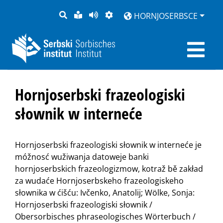
PYTANJE
LOCHKA
STRONU
ZWOBRAZNJENJE
HORNJOSERBSCE
RĚČ
PŘEDČITAĆ
Hornjoserbski frazeologiski
słownik w interneće
Hornjoserbski frazeologiski słownik w interneće je
móžnosć wužiwanja datoweje banki
hornjoserbskich frazeologizmow, kotraž bě zakład
za wudaće Hornjoserbskeho frazeologiskeho
słownika w ćišću: Ivčenko, Anatolij; Wölke, Sonja:
Hornjoserbski frazeologiski słownik /
Obersorbisches phraseologisches Wörterbuch /