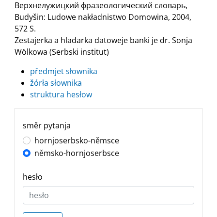
Верхнелужицкий фразеологический словарь,
Budyšin: Ludowe nakładnistwo Domowina, 2004,
572 S.
Zestajerka a hladarka datoweje banki je dr. Sonja
Wölkowa (Serbski institut)
předmjet słownika
žórła słownika
struktura hesłow
směr pytanja
hornjoserbsko-němsce
němsko-hornjoserbsce
hesło