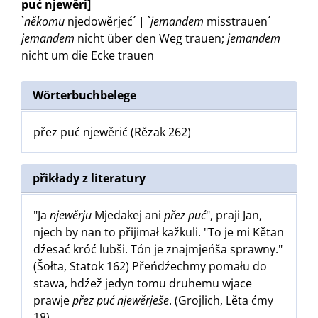
puć njewěri]
`
někomu
njedowěrjeć´ | `
jemandem
misstrauen´
jemandem
nicht über den Weg trauen
;
jemandem
nicht um die Ecke trauen
Wörterbuchbelege
přez puć njewěrić (Rězak 262)
přikłady z literatury
"Ja
njewěrju
Mjedakej ani
přez puć
", praji Jan,
njech by nan to přijimał kažkuli. "To je mi Kětan
dźesać króć lubši. Tón je znajmjeńša sprawny."
(Šołta, Statok 162) Přeńdźechmy pomału do
stawa, hdźež jedyn tomu druhemu wjace
prawje
přez puć njewěrješe
. (Grojlich, Lěta ćmy
18)