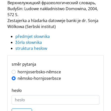
Верхнелужицкий фразеологический словарь,
Budyšin: Ludowe nakładnistwo Domowina, 2004,
572 S.
Zestajerka a hladarka datoweje banki je dr. Sonja
Wölkowa (Serbski institut)
předmjet słownika
žórła słownika
struktura hesłow
směr pytanja
hornjoserbsko-němsce
němsko-hornjoserbsce
hesło