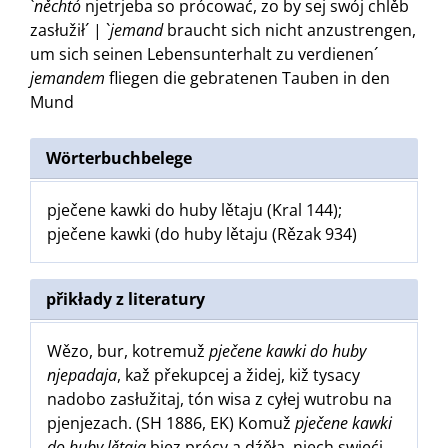
`
něchtó
njetrjeba so prócować, zo by sej swój chlěb
zasłužił´ | `
jemand
braucht sich nicht anzustrengen,
um sich seinen Lebensunterhalt zu verdienen´
jemandem
fliegen die gebratenen Tauben in den
Mund
Wörterbuchbelege
pječene kawki do huby lětaju (Kral 144);
pječene kawki (do huby lětaju (Rězak 934)
přikłady z literatury
Wězo, bur, kotremuž
pječene kawki do huby
njepadaja
, kaž překupcej a židej, kiž tysacy
nadobo zasłužitaj, tón wisa z cyłej wutrobu na
pjenjezach. (SH 1886, EK) Komuž
pječene kawki
do huby lětaja
bjez prócy a dźěła, njech swjeći,