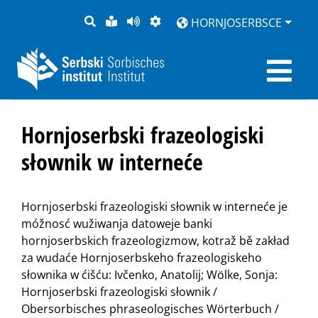
PYTANJE
LOCHKA
STRONU
ZWOBRAZNJENJE
HORNJOSERBSCE
RĚČ
PŘEDČITAĆ
Hornjoserbski frazeologiski
słownik w interneće
Hornjoserbski frazeologiski słownik w interneće je
móžnosć wužiwanja datoweje banki
hornjoserbskich frazeologizmow, kotraž bě zakład
za wudaće Hornjoserbskeho frazeologiskeho
słownika w ćišću: Ivčenko, Anatolij; Wölke, Sonja:
Hornjoserbski frazeologiski słownik /
Obersorbisches phraseologisches Wörterbuch /