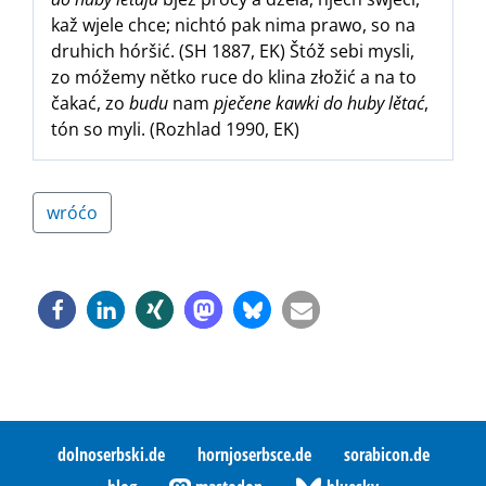
kaž wjele chce; nichtó pak nima prawo, so na
druhich hóršić. (SH 1887, EK) Štóž sebi mysli,
zo móžemy nětko ruce do klina złožić a na to
čakać, zo
budu
nam
pječene kawki do huby lětać
,
tón so myli. (Rozhlad 1990, EK)
wróćo
dolnoserbski.de
hornjoserbsce.de
sorabicon.de