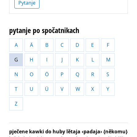
Pytanje
pytanje po spočatnikach
A
Ä
B
C
D
E
F
G
H
I
J
K
L
M
N
O
Ö
P
Q
R
S
T
U
Ü
V
W
X
Y
Z
pječene kawki do huby lětaja ‹padaja› {někomu}