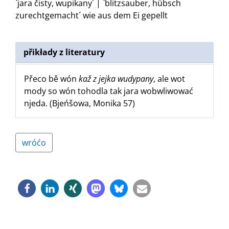
`jara čisty, wupikany´ | `blitzsauber, hübsch
zurechtgemacht´
wie aus dem Ei gepellt
přikłady z literatury
Přeco bě wón
kaž z jejka wudypany
, ale wot
mody so wón tohodla tak jara wobwliwować
njeda. (Bjeńšowa, Monika 57)
wróćo