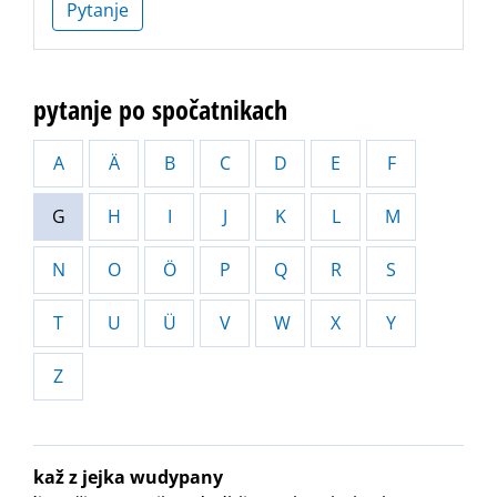
Pytanje
pytanje po spočatnikach
A
Ä
B
C
D
E
F
G
H
I
J
K
L
M
N
O
Ö
P
Q
R
S
T
U
Ü
V
W
X
Y
Z
kaž z jejka wudypany