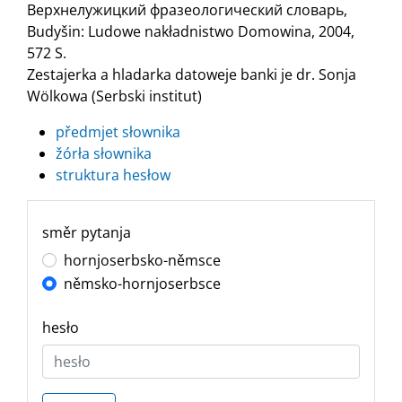
Верхнелужицкий фразеологический словарь,
Budyšin: Ludowe nakładnistwo Domowina, 2004,
572 S.
Zestajerka a hladarka datoweje banki je dr. Sonja
Wölkowa (Serbski institut)
předmjet słownika
žórła słownika
struktura hesłow
směr pytanja
hornjoserbsko-němsce
němsko-hornjoserbsce
hesło