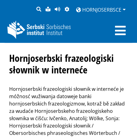
PYTANJE
LOCHKA
STRONU
ZWOBRAZNJENJE
HORNJOSERBSCE
RĚČ
PŘEDČITAĆ
Hornjoserbski frazeologiski
słownik w interneće
Hornjoserbski frazeologiski słownik w interneće je
móžnosć wužiwanja datoweje banki
hornjoserbskich frazeologizmow, kotraž bě zakład
za wudaće Hornjoserbskeho frazeologiskeho
słownika w ćišću: Ivčenko, Anatolij; Wölke, Sonja:
Hornjoserbski frazeologiski słownik /
Obersorbisches phraseologisches Wörterbuch /