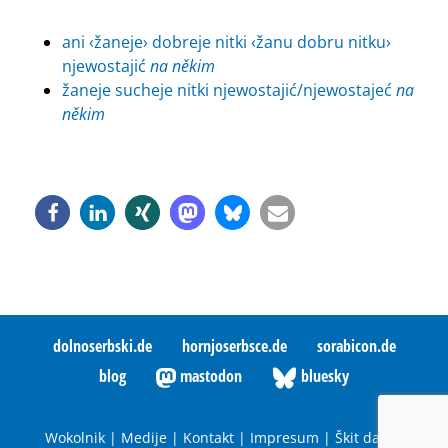
ani ‹žaneje› dobreje nitki ‹žanu dobru nitku›
njewostajić
na někim
žaneje sucheje nitki njewostajić/njewostajeć
na
někim
dolnoserbski.de
hornjoserbsce.de
sorabicon.de
blog
mastodon
bluesky
Wokolnik
|
Medije
|
Kontakt
|
Impresum
|
Škit datow