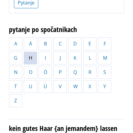
Pytanje
pytanje po spočatnikach
A
Ä
B
C
D
E
F
G
H
I
J
K
L
M
N
O
Ö
P
Q
R
S
T
U
Ü
V
W
X
Y
Z
kein gutes Haar {an jemandem} lassen