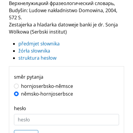
Верхнелужицкий фразеологический словарь,
Budyšin: Ludowe nakładnistwo Domowina, 2004,
572 S.
Zestajerka a hladarka datoweje banki je dr. Sonja
Wölkowa (Serbski institut)
předmjet słownika
žórła słownika
struktura hesłow
směr pytanja
hornjoserbsko-němsce
němsko-hornjoserbsce
hesło