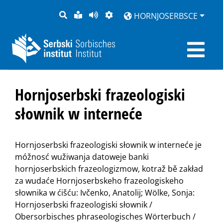
PYTANJE
LOCHKA
STRONU
ZWOBRAZNJENJE
HORNJOSERBSCE
RĚČ
PŘEDČITAĆ
Hornjoserbski frazeologiski
słownik w interneće
Hornjoserbski frazeologiski słownik w interneće je
móžnosć wužiwanja datoweje banki
hornjoserbskich frazeologizmow, kotraž bě zakład
za wudaće Hornjoserbskeho frazeologiskeho
słownika w ćišću: Ivčenko, Anatolij; Wölke, Sonja:
Hornjoserbski frazeologiski słownik /
Obersorbisches phraseologisches Wörterbuch /