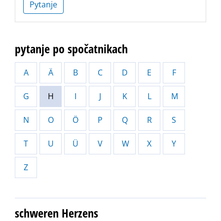
Pytanje
pytanje po spočatnikach
A
Ä
B
C
D
E
F
G
H
I
J
K
L
M
N
O
Ö
P
Q
R
S
T
U
Ü
V
W
X
Y
Z
schweren Herzens