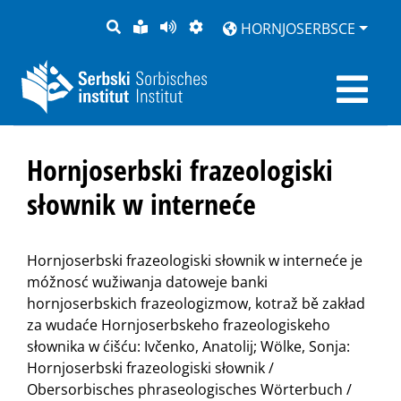
PYTANJE
LOCHKA
STRONU
ZWOBRAZNJENJE
HORNJOSERBSCE
RĚČ
PŘEDČITAĆ
Hornjoserbski frazeologiski
słownik w interneće
Hornjoserbski frazeologiski słownik w interneće je
móžnosć wužiwanja datoweje banki
hornjoserbskich frazeologizmow, kotraž bě zakład
za wudaće Hornjoserbskeho frazeologiskeho
słownika w ćišću: Ivčenko, Anatolij; Wölke, Sonja:
Hornjoserbski frazeologiski słownik /
Obersorbisches phraseologisches Wörterbuch /