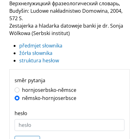
Верхнелужицкий фразеологический словарь,
Budyšin: Ludowe nakładnistwo Domowina, 2004,
572 S.
Zestajerka a hladarka datoweje banki je dr. Sonja
Wölkowa (Serbski institut)
předmjet słownika
žórła słownika
struktura hesłow
směr pytanja
hornjoserbsko-němsce
němsko-hornjoserbsce
hesło