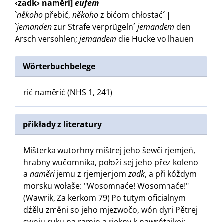
‹zadk› naměri]
eufem
`
někoho
přebić,
někoho
z bićom chłostać´ |
`
jemanden
zur Strafe verprügeln´
jemandem
den
Arsch versohlen
;
jemandem
die Hucke vollhauen
Wörterbuchbelege
rić naměrić (NHS 1, 241)
přikłady z literatury
Mišterka wutorhny mištrej jeho šewči rjemjeń,
hrabny wučomnika, połoži sej jeho přez koleno
a
naměri
jemu z rjemjenjom
zadk
, a při kóždym
morsku wołaše: "Wosomnaće! Wosomnaće!"
(Wawrik, Za kerkom 79) Po tutym oficialnym
dźělu změni so jeho mjezwočo, wón dyri Pětrej
swoju ruku na ramjo a rjekny k nawrótnikej: