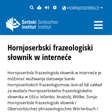
PYTANJE
LOCHKA
STRONU
ZWOBRAZNJENJE
HORNJOSERBSCE
RĚČ
PŘEDČITAĆ
Hornjoserbski frazeologiski
słownik w interneće
Hornjoserbski frazeologiski słownik w interneće je
móžnosć wužiwanja datoweje banki
hornjoserbskich frazeologizmow, kotraž bě zakład
za wudaće Hornjoserbskeho frazeologiskeho
słownika w ćišću: Ivčenko, Anatolij; Wölke, Sonja:
Hornjoserbski frazeologiski słownik /
Obersorbisches phraseologisches Wörterbuch /