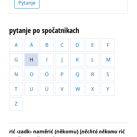
Pytanje
pytanje po spočatnikach
A
Ä
B
C
D
E
F
G
H
I
J
K
L
M
N
O
Ö
P
Q
R
S
T
U
Ü
V
W
X
Y
Z
rić ‹zadk› naměrić {někomu}
[
něchtó
někomu
rić