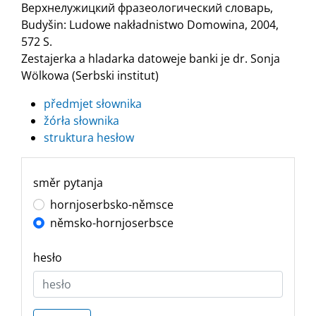
Верхнелужицкий фразеологический словарь,
Budyšin: Ludowe nakładnistwo Domowina, 2004,
572 S.
Zestajerka a hladarka datoweje banki je dr. Sonja
Wölkowa (Serbski institut)
předmjet słownika
žórła słownika
struktura hesłow
směr pytanja
hornjoserbsko-němsce
němsko-hornjoserbsce
hesło