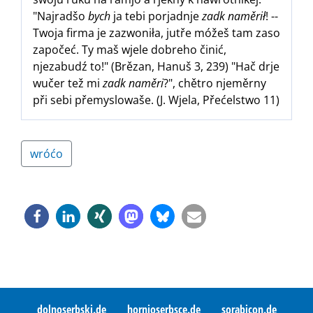
"Najradšo
bych
ja tebi porjadnje
zadk naměrił
! --
Twoja firma je zazwoniła, jutře móžeš tam zaso
započeć. Ty maš wjele dobreho činić,
njezabudź to!" (Brězan, Hanuš 3, 239) "Hač drje
wučer tež mi
zadk naměri
?", chětro njeměrny
při sebi přemyslowaše. (J. Wjela, Přećelstwo 11)
wróćo
dolnoserbski.de
hornjoserbsce.de
sorabicon.de