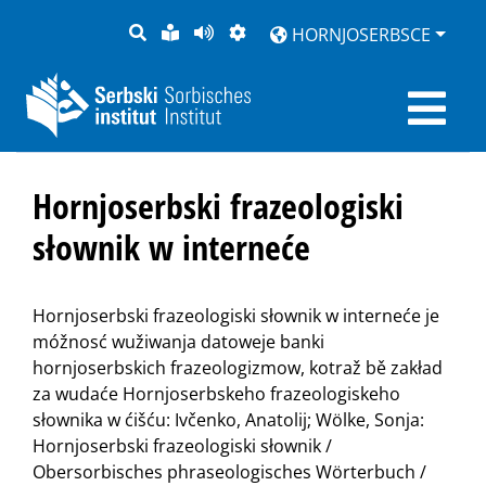
PYTANJE
LOCHKA
STRONU
ZWOBRAZNJENJE
HORNJOSERBSCE
RĚČ
PŘEDČITAĆ
Hornjoserbski frazeologiski
słownik w interneće
Hornjoserbski frazeologiski słownik w interneće je
móžnosć wužiwanja datoweje banki
hornjoserbskich frazeologizmow, kotraž bě zakład
za wudaće Hornjoserbskeho frazeologiskeho
słownika w ćišću: Ivčenko, Anatolij; Wölke, Sonja:
Hornjoserbski frazeologiski słownik /
Obersorbisches phraseologisches Wörterbuch /