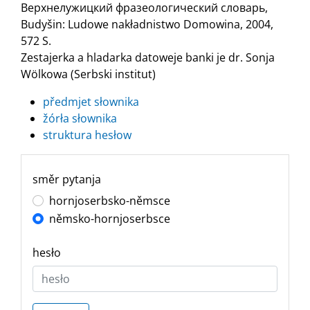
Верхнелужицкий фразеологический словарь,
Budyšin: Ludowe nakładnistwo Domowina, 2004,
572 S.
Zestajerka a hladarka datoweje banki je dr. Sonja
Wölkowa (Serbski institut)
předmjet słownika
žórła słownika
struktura hesłow
směr pytanja
hornjoserbsko-němsce
němsko-hornjoserbsce
hesło