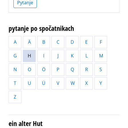
Pytanje
pytanje po spočatnikach
A
Ä
B
C
D
E
F
G
H
I
J
K
L
M
N
O
Ö
P
Q
R
S
T
U
Ü
V
W
X
Y
Z
ein alter Hut