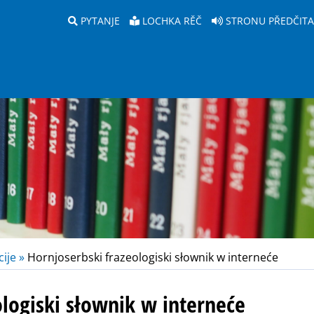
PYTANJE
LOCHKA RĚČ
STRONU PŘEDČIT
ije »
Hornjoserbski frazeologiski słownik w interneće
ologiski słownik w interneće