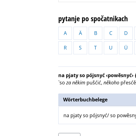
pytanje po spočatnikach
A
Ä
B
C
D
R
S
T
U
Ü
na pjaty so pójsnyć ‹powěsnyć›
`so
za někim
pušćić,
někoho
přesćěh
Wörterbuchbelege
na pjaty so pójsnyć/ so powěsny