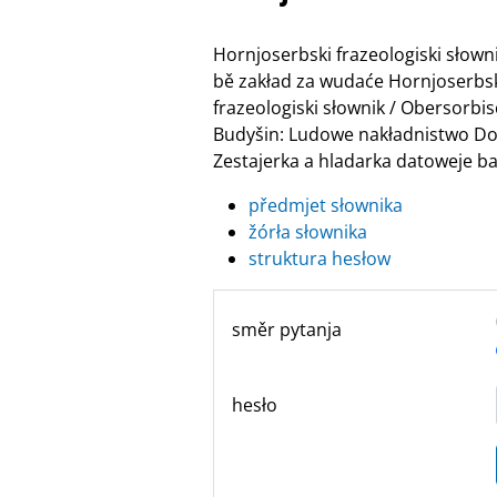
Hornjoserbski frazeologiski słow
bě zakład za wudaće Hornjoserbske
frazeologiski słownik / Obersor
Budyšin: Ludowe nakładnistwo Do
Zestajerka a hladarka datoweje ban
předmjet słownika
žórła słownika
struktura hesłow
směr pytanja
hesło