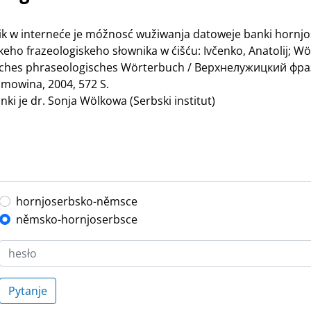
nik w interneće je móžnosć wužiwanja datoweje banki hornj
ho frazeologiskeho słownika w ćišću: Ivčenko, Anatolij; Wö
bisches phraseologisches Wörterbuch / Верхнелужицкий ф
mowina, 2004, 572 S.
ki je dr. Sonja Wölkowa (Serbski institut)
hornjoserbsko-němsce
němsko-hornjoserbsce
Pytanje