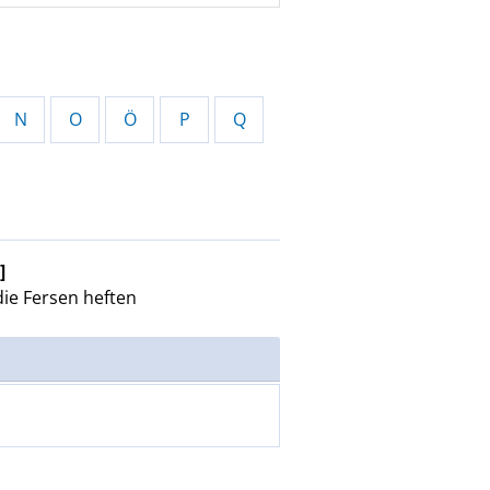
N
O
Ö
P
Q
]
ie Fersen heften