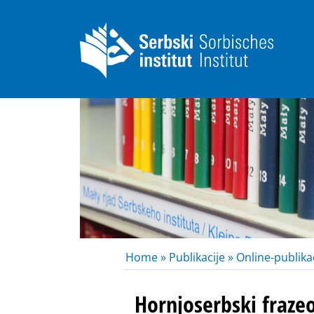
Home »
Publikacije »
Online-publikac
Hornjoserbski fraze