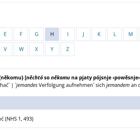
E
F
G
H
I
J
K
L
M
V
W
X
Y
Z
 {někomu}
[
něchtó
so
někomu
na pjaty pójsnje ‹powěsnje›
ać´ | `
jemandes
Verfolgung aufnehmen´
sich
jemandem
an d
ć (NHS 1, 493)