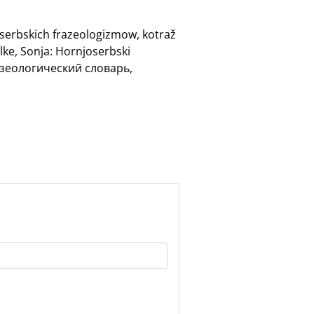
oserbskich frazeologizmow, kotraž
lke, Sonja: Hornjoserbski
разеологический словарь,