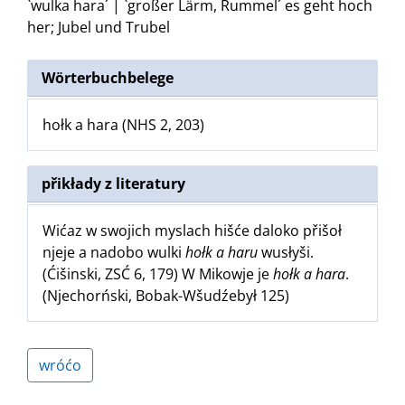
`wulka hara´ | `großer Lärm, Rummel´
es geht hoch
her
;
Jubel und Trubel
Wörterbuchbelege
hołk a hara (NHS 2, 203)
přikłady z literatury
Wićaz w swojich myslach hišće daloko přišoł
njeje a nadobo wulki
hołk a haru
wusłyši.
(Ćišinski, ZSĆ 6, 179) W Mikowje je
hołk a hara
.
(Njechorński, Bobak-Wšudźebył 125)
wróćo