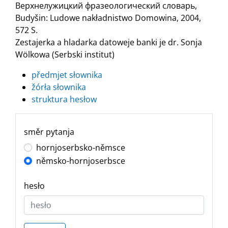
Верхнелужицкий фразеологический словарь,
Budyšin: Ludowe nakładnistwo Domowina, 2004,
572 S.
Zestajerka a hladarka datoweje banki je dr. Sonja
Wölkowa (Serbski institut)
předmjet słownika
žórła słownika
struktura hesłow
směr pytanja
hornjoserbsko-němsce
němsko-hornjoserbsce
hesło