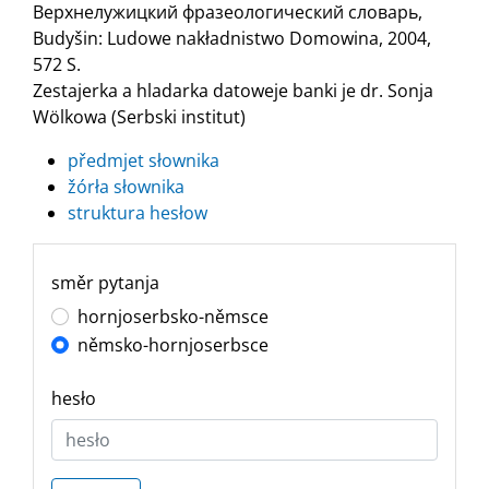
Верхнелужицкий фразеологический словарь,
Budyšin: Ludowe nakładnistwo Domowina, 2004,
572 S.
Zestajerka a hladarka datoweje banki je dr. Sonja
Wölkowa (Serbski institut)
předmjet słownika
žórła słownika
struktura hesłow
směr pytanja
hornjoserbsko-němsce
němsko-hornjoserbsce
hesło