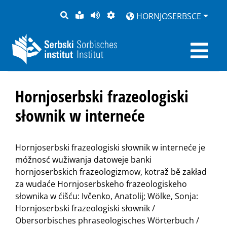
PYTANJE
LOCHKA
STRONU
ZWOBRAZNJENJE
HORNJOSERBSCE
RĚČ
PŘEDČITAĆ
Hornjoserbski frazeologiski
słownik w interneće
Hornjoserbski frazeologiski słownik w interneće je
móžnosć wužiwanja datoweje banki
hornjoserbskich frazeologizmow, kotraž bě zakład
za wudaće Hornjoserbskeho frazeologiskeho
słownika w ćišću: Ivčenko, Anatolij; Wölke, Sonja:
Hornjoserbski frazeologiski słownik /
Obersorbisches phraseologisches Wörterbuch /