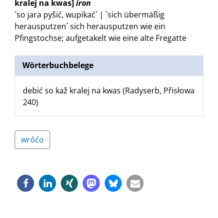
kralej na kwas]
iron
`so jara pyšić, wupikać´ | `sich übermäßig
herausputzen´
sich herausputzen wie ein
Pfingstochse
;
aufgetakelt wie eine alte Fregatte
Wörterbuchbelege
debić so kaž kralej na kwas (Radyserb, Přisłowa
240)
wróćo