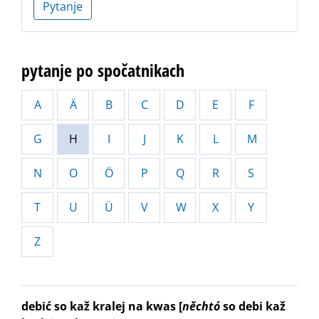
Pytanje
pytanje po spočatnikach
A
Ä
B
C
D
E
F
G
H
I
J
K
L
M
N
O
Ö
P
Q
R
S
T
U
Ü
V
W
X
Y
Z
debić so kaž kralej na kwas
[
něchtó
so debi kaž