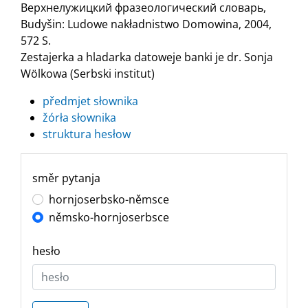
Верхнелужицкий фразеологический словарь,
Budyšin: Ludowe nakładnistwo Domowina, 2004,
572 S.
Zestajerka a hladarka datoweje banki je dr. Sonja
Wölkowa (Serbski institut)
předmjet słownika
žórła słownika
struktura hesłow
směr pytanja
hornjoserbsko-němsce
němsko-hornjoserbsce
hesło