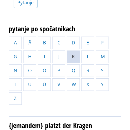
Pytanje
pytanje po spočatnikach
A
Ä
B
C
D
E
F
G
H
I
J
K
L
M
N
O
Ö
P
Q
R
S
T
U
Ü
V
W
X
Y
Z
{jemandem} platzt der Kragen