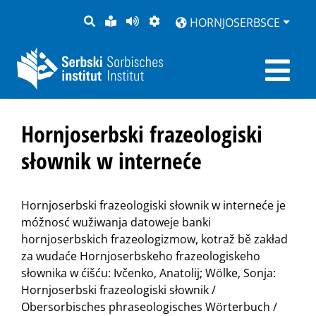
PYTANJE
LOCHKA
STRONU
ZWOBRAZNJENJE
HORNJOSERBSCE
RĚČ
PŘEDČITAĆ
Hornjoserbski frazeologiski
słownik w interneće
Hornjoserbski frazeologiski słownik w interneće je
móžnosć wužiwanja datoweje banki
hornjoserbskich frazeologizmow, kotraž bě zakład
za wudaće Hornjoserbskeho frazeologiskeho
słownika w ćišću: Ivčenko, Anatolij; Wölke, Sonja:
Hornjoserbski frazeologiski słownik /
Obersorbisches phraseologisches Wörterbuch /