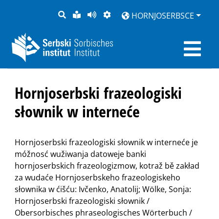
PYTANJE
LOCHKA
STRONU
ZWOBRAZNJENJE
HORNJOSERBSCE
RĚČ
PŘEDČITAĆ
Hornjoserbski frazeologiski
słownik w interneće
Hornjoserbski frazeologiski słownik w interneće je
móžnosć wužiwanja datoweje banki
hornjoserbskich frazeologizmow, kotraž bě zakład
za wudaće Hornjoserbskeho frazeologiskeho
słownika w ćišću: Ivčenko, Anatolij; Wölke, Sonja:
Hornjoserbski frazeologiski słownik /
Obersorbisches phraseologisches Wörterbuch /