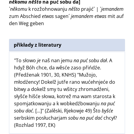
někomu
něšto
na puć sobu da]
`
někomu
k rozžohnowanju
něšto
prajić´ | `
jemandem
zum Abschied
etwas
sagen´
jemandem
etwas
mit auf
den Weg geben
přikłady z literatury
"To słowo
je
naš nan jemu
na puć sobu dał
. A
hdyž Bóh chce, da wěsće zaso přińdźe.
(Předźenak 1901, 30, KNHS) "Mužojo,
młodźency! Dokelž jutře rano wućehnjeće do
bitwy a dokelž smy tu wšitcy zhromadźeni,
słyšće hišće słowa, kotrež ma wam starosta k
spomjatkowanju a k wobkedźbowanju
na puć
sobu dać
. [...]" (Zalěski, Rjekowje 49) Što
byšće
serbskim posłucharjam
sobu na puć dać
chcył?
(Rozhlad 1997, EK)