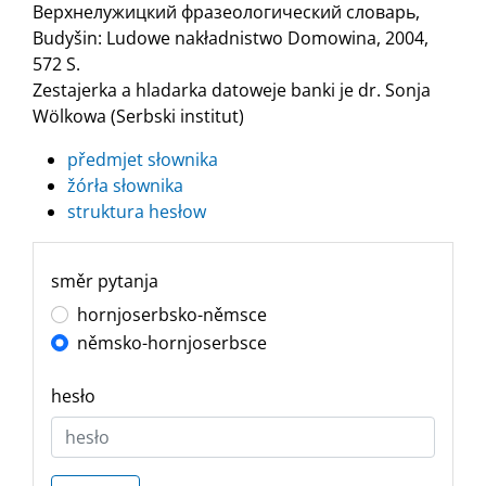
Верхнелужицкий фразеологический словарь,
Budyšin: Ludowe nakładnistwo Domowina, 2004,
572 S.
Zestajerka a hladarka datoweje banki je dr. Sonja
Wölkowa (Serbski institut)
předmjet słownika
žórła słownika
struktura hesłow
směr pytanja
hornjoserbsko-němsce
němsko-hornjoserbsce
hesło