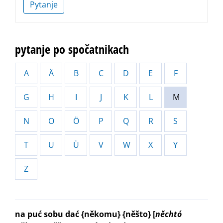
Pytanje
pytanje po spočatnikach
A
Ä
B
C
D
E
F
G
H
I
J
K
L
M
N
O
Ö
P
Q
R
S
T
U
Ü
V
W
X
Y
Z
na puć sobu dać {někomu} {něšto}
[
něchtó