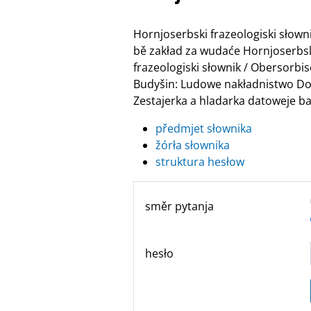
Hornjoserbski frazeologiski słow
bě zakład za wudaće Hornjoserbske
frazeologiski słownik / Obersor
Budyšin: Ludowe nakładnistwo Do
Zestajerka a hladarka datoweje ban
předmjet słownika
žórła słownika
struktura hesłow
směr pytanja
hesło