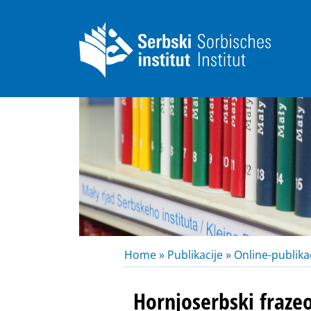
Home »
Publikacije »
Online-publikac
Hornjoserbski fraze