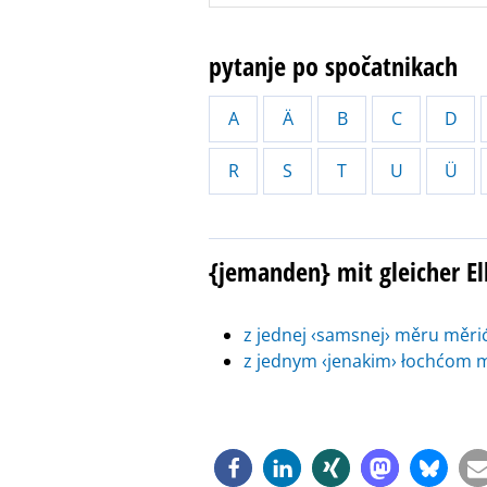
pytanje po spočatnikach
A
Ä
B
C
D
R
S
T
U
Ü
{jemanden} mit gleicher E
z jednej ‹samsnej› měru měri
z jednym ‹jenakim› łochćom 