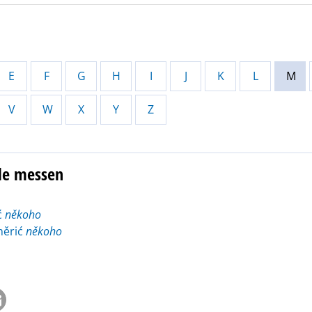
E
F
G
H
I
J
K
L
M
V
W
X
Y
Z
lle messen
ć
někoho
měrić
někoho