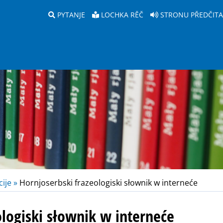
PYTANJE
LOCHKA RĚČ
STRONU PŘEDČIT
ije »
Hornjoserbski frazeologiski słownik w interneće
ologiski słownik w interneće