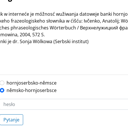
nik w interneće je móžnosć wužiwanja datoweje banki hornj
ho frazeologiskeho słownika w ćišću: Ivčenko, Anatolij; Wö
bisches phraseologisches Wörterbuch / Верхнелужицкий ф
mowina, 2004, 572 S.
ki je dr. Sonja Wölkowa (Serbski institut)
hornjoserbsko-němsce
němsko-hornjoserbsce
Pytanje