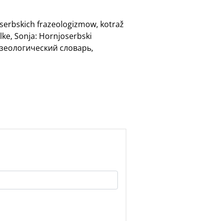
oserbskich frazeologizmow, kotraž
lke, Sonja: Hornjoserbski
разеологический словарь,