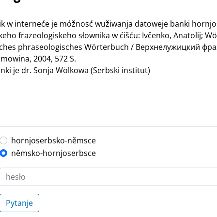
nik w interneće je móžnosć wužiwanja datoweje banki hornj
ho frazeologiskeho słownika w ćišću: Ivčenko, Anatolij; Wö
bisches phraseologisches Wörterbuch / Верхнелужицкий ф
mowina, 2004, 572 S.
ki je dr. Sonja Wölkowa (Serbski institut)
hornjoserbsko-němsce
němsko-hornjoserbsce
Pytanje