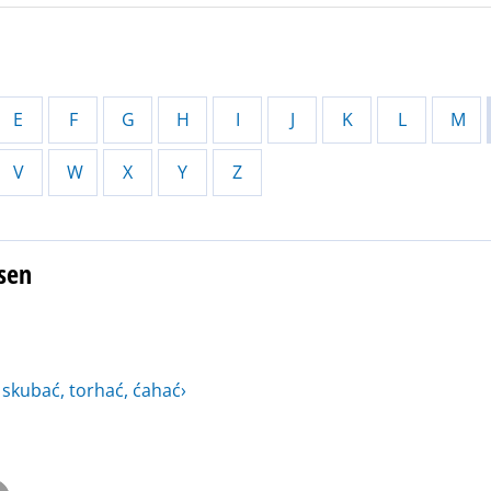
E
F
G
H
I
J
K
L
M
V
W
X
Y
Z
ssen
 skubać, torhać, ćahać›