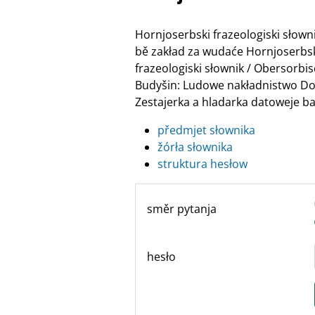
Hornjoserbski frazeologiski słow
bě zakład za wudaće Hornjoserbske
frazeologiski słownik / Obersor
Budyšin: Ludowe nakładnistwo Do
Zestajerka a hladarka datoweje ban
předmjet słownika
žórła słownika
struktura hesłow
směr pytanja
hesło