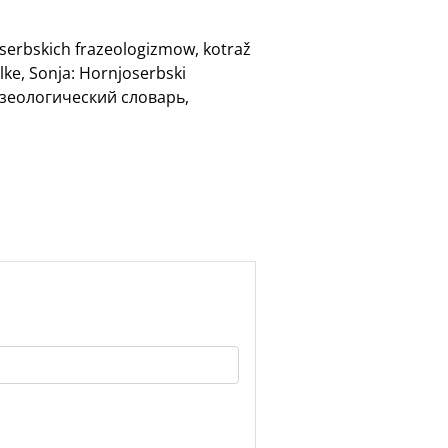
oserbskich frazeologizmow, kotraž
lke, Sonja: Hornjoserbski
разеологический словарь,