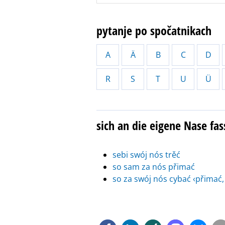
pytanje po spočatnikach
A
Ä
B
C
D
R
S
T
U
Ü
sich an die eigene Nase fa
sebi swój nós trěć
so sam za nós přimać
so za swój nós cybać ‹přimać,