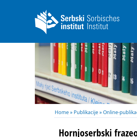
Home »
Publikacije »
Online-publikac
Hornjoserbski fraze