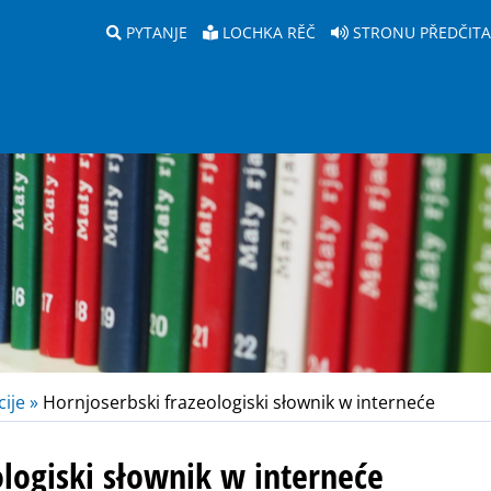
PYTANJE
LOCHKA RĚČ
STRONU PŘEDČIT
ije »
Hornjoserbski frazeologiski słownik w interneće
ologiski słownik w interneće