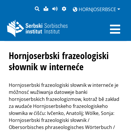
PYTANJE
LOCHKA
STRONU
ZWOBRAZNJENJE
HORNJOSERBSCE
RĚČ
PŘEDČITAĆ
Hornjoserbski frazeologiski
słownik w interneće
Hornjoserbski frazeologiski słownik w interneće je
móžnosć wužiwanja datoweje banki
hornjoserbskich frazeologizmow, kotraž bě zakład
za wudaće Hornjoserbskeho frazeologiskeho
słownika w ćišću: Ivčenko, Anatolij; Wölke, Sonja:
Hornjoserbski frazeologiski słownik /
Obersorbisches phraseologisches Wörterbuch /