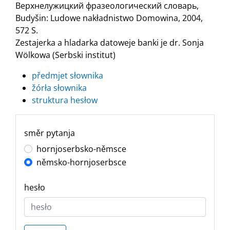
Верхнелужицкий фразеологический словарь,
Budyšin: Ludowe nakładnistwo Domowina, 2004,
572 S.
Zestajerka a hladarka datoweje banki je dr. Sonja
Wölkowa (Serbski institut)
předmjet słownika
žórła słownika
struktura hesłow
směr pytanja
hornjoserbsko-němsce
němsko-hornjoserbsce
hesło