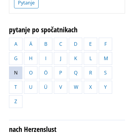
Pytanje
pytanje po spočatnikach
A
Ä
B
C
D
E
F
G
H
I
J
K
L
M
N
O
Ö
P
Q
R
S
T
U
Ü
V
W
X
Y
Z
nach Herzenslust