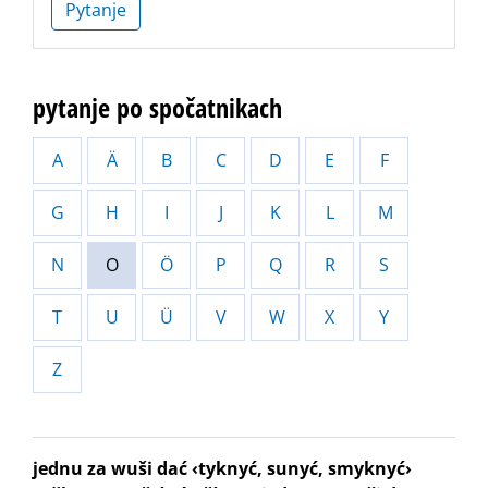
Pytanje
pytanje po spočatnikach
A
Ä
B
C
D
E
F
G
H
I
J
K
L
M
N
O
Ö
P
Q
R
S
T
U
Ü
V
W
X
Y
Z
jednu za wuši dać ‹tyknyć, sunyć, smyknyć›