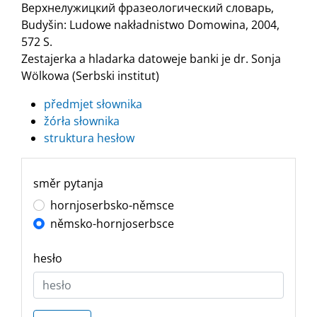
Верхнелужицкий фразеологический словарь,
Budyšin: Ludowe nakładnistwo Domowina, 2004,
572 S.
Zestajerka a hladarka datoweje banki je dr. Sonja
Wölkowa (Serbski institut)
předmjet słownika
žórła słownika
struktura hesłow
směr pytanja
hornjoserbsko-němsce
němsko-hornjoserbsce
hesło