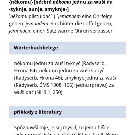
{někomu}
[
něchtó
někomu
jednu za wuši da
‹tyknje, sunje, smyknje›]
`
někomu
plistu dać´ | `
jemandem
eine Ohrfeige
geben´
jemandem
eins hinter die Löffel geben
;
jemandem
einen Satz warme Ohren verpassen
Wörterbuchbelege
někomu jednu za wuši tyknyć (Radyserb,
Hrona 64); někomu jednu za wuši sunyć
(Radyserb, Hrona 46); smyknyć jednu za wuši
(Radyserb, ČMS 1908, 106); jednu (prawu) za
wuši dać (NHS 1, 250)
přikłady z literatury
Spóznawši mje, je sej myslił, zo jemu hišće
jednu za wuši tyknu
, hač škrě lětaju. (Iselt, Bitwa