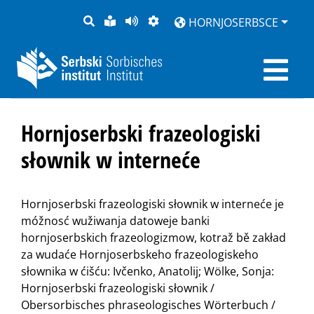
PYTANJE
LOCHKA
STRONU
ZWOBRAZNJENJE
HORNJOSERBSCE
RĚČ
PŘEDČITAĆ
Hornjoserbski frazeologiski
słownik w interneće
Hornjoserbski frazeologiski słownik w interneće je
móžnosć wužiwanja datoweje banki
hornjoserbskich frazeologizmow, kotraž bě zakład
za wudaće Hornjoserbskeho frazeologiskeho
słownika w ćišću: Ivčenko, Anatolij; Wölke, Sonja:
Hornjoserbski frazeologiski słownik /
Obersorbisches phraseologisches Wörterbuch /