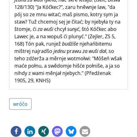
128/130) "Ja Kóčkec?", zaru hněwnje law, "da
pój so ze mnu witać; maš pismo, kotry sym ja
staw? Tuž chcemoj sej je čitać; by njebyła ty na
štomje, ći
za wuši
chcył
sunyć
, štó Kóčkec abo
Lawec je, a na wopuš ći plunyć." (Zejler, ZS 5,
168) Tón pak, runjež
budźiše
njehańbitemu
mištrej najradšo
jednu
prawu
za wuši dał
, so
teho zdźerža a měrnje wotmołwi: "Móšeń wšak
maće połnu, a swědomje hišće połniše, a ja so
nihdy z wami měnjał njebych." (Předźenak
1905, 29, KNHS)
wróćo