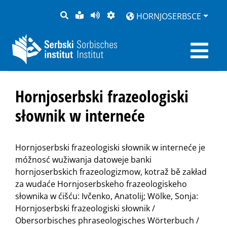
PYTANJE
LOCHKA
STRONU
ZWOBRAZNJENJE
HORNJOSERBSCE
RĚČ
PŘEDČITAĆ
Hornjoserbski frazeologiski
słownik w interneće
Hornjoserbski frazeologiski słownik w interneće je
móžnosć wužiwanja datoweje banki
hornjoserbskich frazeologizmow, kotraž bě zakład
za wudaće Hornjoserbskeho frazeologiskeho
słownika w ćišću: Ivčenko, Anatolij; Wölke, Sonja:
Hornjoserbski frazeologiski słownik /
Obersorbisches phraseologisches Wörterbuch /