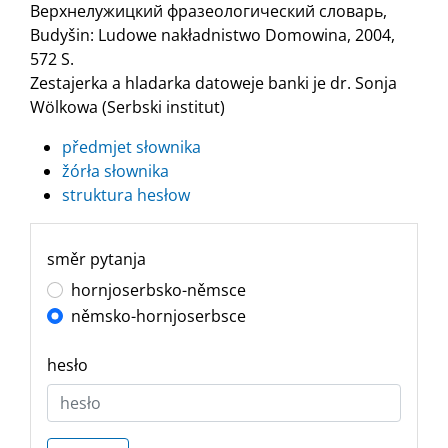
Верхнелужицкий фразеологический словарь,
Budyšin: Ludowe nakładnistwo Domowina, 2004,
572 S.
Zestajerka a hladarka datoweje banki je dr. Sonja
Wölkowa (Serbski institut)
předmjet słownika
žórła słownika
struktura hesłow
směr pytanja
hornjoserbsko-němsce
němsko-hornjoserbsce
hesło