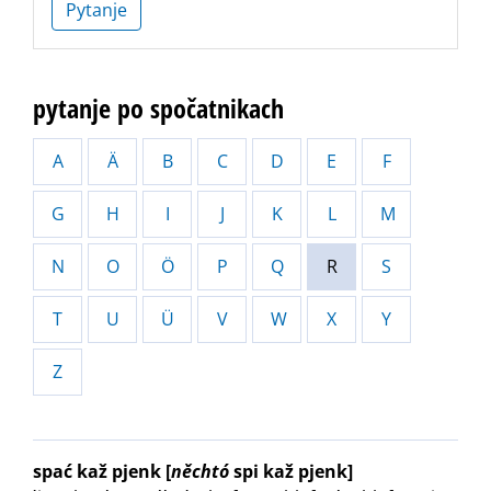
Pytanje
pytanje po spočatnikach
A
Ä
B
C
D
E
F
G
H
I
J
K
L
M
N
O
Ö
P
Q
R
S
T
U
Ü
V
W
X
Y
Z
spać kaž pjenk
[
něchtó
spi kaž pjenk]