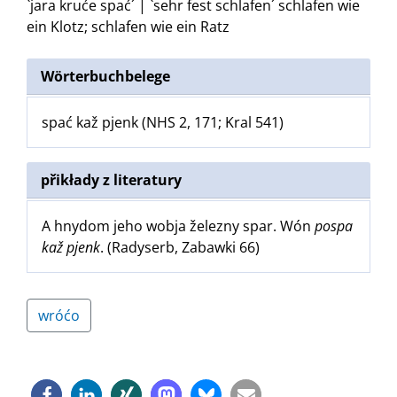
`jara kruće spać´ | `sehr fest schlafen´
schlafen wie
ein Klotz
;
schlafen wie ein Ratz
Wörterbuchbelege
spać kaž pjenk (NHS 2, 171; Kral 541)
přikłady z literatury
A hnydom jeho wobja železny spar. Wón
pospa
kaž pjenk
. (Radyserb, Zabawki 66)
wróćo