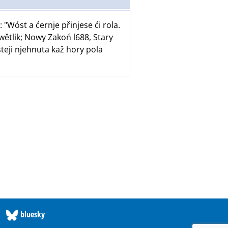
Wóst a ćernje přinjese ći rola.
wětlik; Nowy Zakoń l688, Stary
steji njehnuta kaž hory pola
bluesky