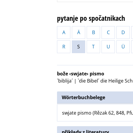
pytanje po spočatnikach
A
Ä
B
C
D
R
S
T
U
Ü
bože ‹swjate› pismo
`biblija´ | `die Bibel´
die Heilige Sch
Wörterbuchbelege
swjate pismo (Rězak 62, 848, Pf
přikłady z literatury