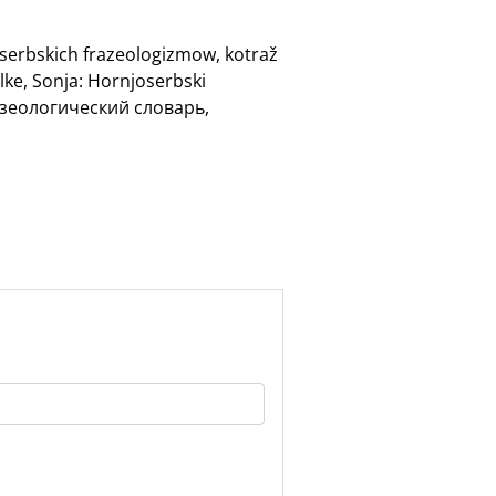
oserbskich frazeologizmow, kotraž
lke, Sonja: Hornjoserbski
разеологический словарь,