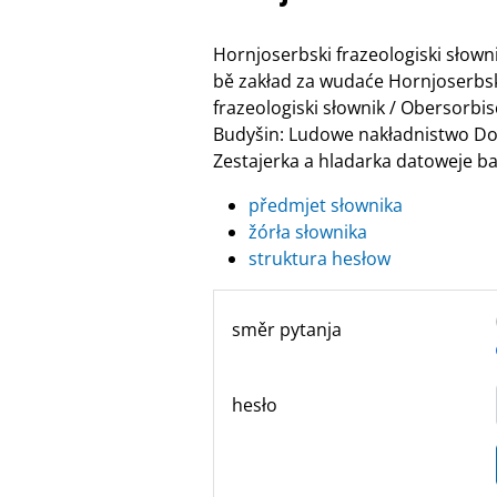
Hornjoserbski frazeologiski słow
bě zakład za wudaće Hornjoserbske
frazeologiski słownik / Obersor
Budyšin: Ludowe nakładnistwo Do
Zestajerka a hladarka datoweje ban
předmjet słownika
žórła słownika
struktura hesłow
směr pytanja
hesło