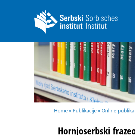
Home »
Publikacije »
Online-publikac
Hornjoserbski fraze