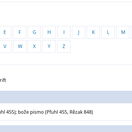
E
F
G
H
I
J
K
L
M
V
W
X
Y
Z
rift
uhl 455); bože pismo (Pfuhl 455, Rězak 848)