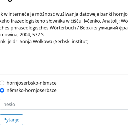
nik w interneće je móžnosć wužiwanja datoweje banki hornj
ho frazeologiskeho słownika w ćišću: Ivčenko, Anatolij; Wö
bisches phraseologisches Wörterbuch / Верхнелужицкий ф
mowina, 2004, 572 S.
ki je dr. Sonja Wölkowa (Serbski institut)
hornjoserbsko-němsce
němsko-hornjoserbsce
Pytanje