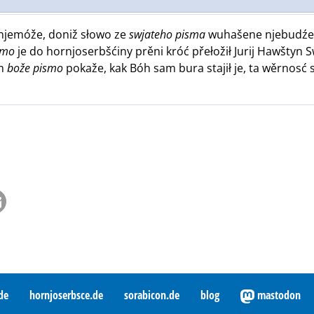
 njemóže, doniž słowo ze
swjateho pisma
wuhašene njebudźe: "
smo
je do hornjoserbšćiny prěni króć přełožił Jurij Hawštyn S
am
bože pismo
pokaže, kak Bóh sam bura stajił je, ta wěrnosć 
de
hornjoserbsce.de
sorabicon.de
blog
mastodon