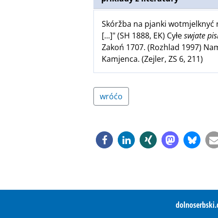
Skóržba na pjanki wotmjelknyć
[...]" (SH 1888, EK) Cyłe
swjate pi
Zakoń 1707. (Rozhlad 1997) N
Kamjenca. (Zejler, ZS 6, 211)
wróćo
dolnoserbski.