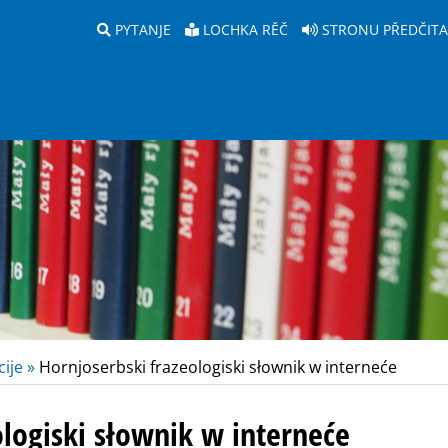
PYTANJE
LOCHKA RĚČ
STRONU PŘEDČIT
ije »
Hornjoserbski frazeologiski słownik w interneće
ologiski słownik w interneće