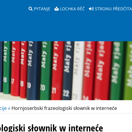
PYTANJE
LOCHKA RĚČ
STRONU PŘEDČIT
ije »
Hornjoserbski frazeologiski słownik w interneće
ologiski słownik w interneće