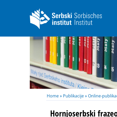
Home »
Publikacije »
Online-publikac
Hornjoserbski fraze