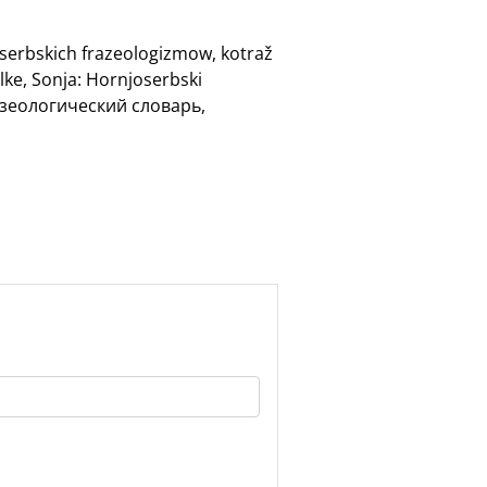
oserbskich frazeologizmow, kotraž
lke, Sonja: Hornjoserbski
разеологический словарь,