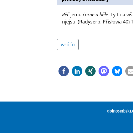
Rěč
jemu
čorne a běłe
: Ty tola w
njejsu. (Radyserb, Přisłowa 40)
wróćo
dolnoserbski.