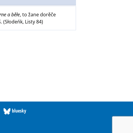
rne a běłe
, to žane dorěče
. (Słodeńk, Listy 84)
bluesky