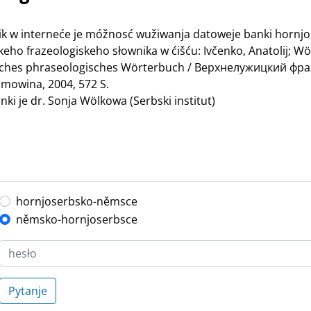
nik w interneće je móžnosć wužiwanja datoweje banki hornj
ho frazeologiskeho słownika w ćišću: Ivčenko, Anatolij; Wö
bisches phraseologisches Wörterbuch / Верхнелужицкий ф
mowina, 2004, 572 S.
ki je dr. Sonja Wölkowa (Serbski institut)
hornjoserbsko-němsce
němsko-hornjoserbsce
Pytanje