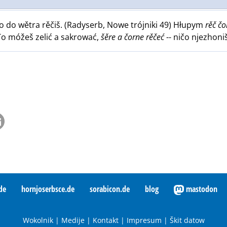
šo do wětra rěčiš. (Radyserb, Nowe trójniki 49) Hłupym
rěč čo
 To móžeš zelić a sakrować,
šěre a čorne rěčeć
-- ničo njezhoniš
de
hornjoserbsce.de
sorabicon.de
blog
mastodon
Wokolnik
|
Medije
|
Kontakt
|
Impresum
|
Škit datow