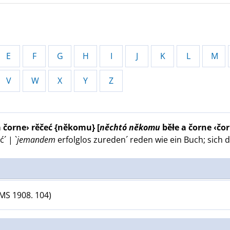
E
F
G
H
I
J
K
L
M
V
W
X
Y
Z
 a čorne› rěčeć {někomu}
[
něchtó
někomu
běłe a čorne ‹čorn
´ | `
jemandem
erfolglos zureden´
reden wie ein Buch
;
sich 
MS 1908. 104)