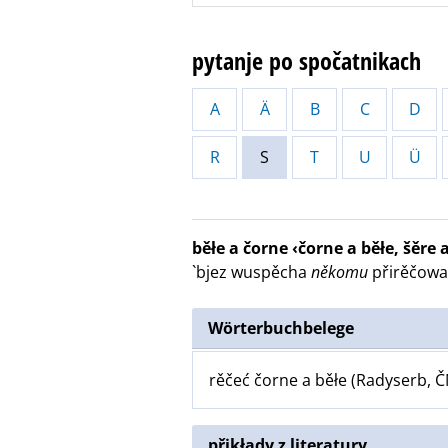
pytanje po spočatnikach
A
Ä
B
C
D
R
S
T
U
Ü
běłe a čorne ‹čorne a běłe, šěre
`bjez wuspěcha
někomu
přirěčować
Wörterbuchbelege
rěčeć čorne a běłe (Radyserb, Č
přikłady z literatury