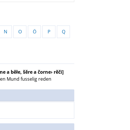
N
O
Ö
P
Q
e a běłe, šěre a čorne› rěči]
den Mund fusselig reden