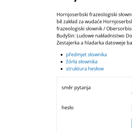
Hornjoserbski frazeologiski słow
bě zakład za wudaće Hornjoserbske
frazeologiski słownik / Obersor
Budyšin: Ludowe nakładnistwo Do
Zestajerka a hladarka datoweje ban
předmjet słownika
žórła słownika
struktura hesłow
směr pytanja
hesło