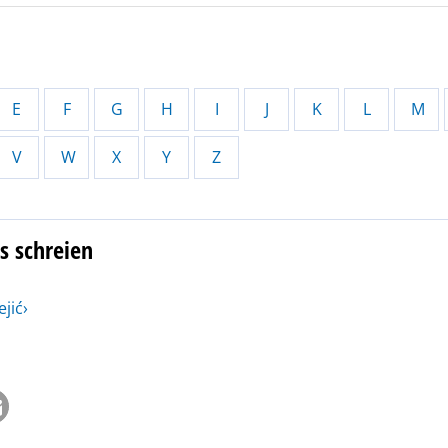
E
F
G
H
I
J
K
L
M
V
W
X
Y
Z
s schreien
jić›