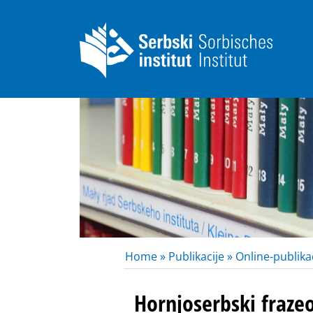
Home »
Publikacije »
Online-publikac
Hornjoserbski fraze