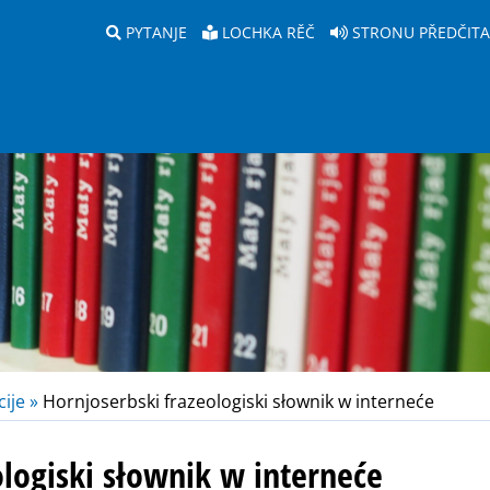
PYTANJE
LOCHKA RĚČ
STRONU PŘEDČIT
ije »
Hornjoserbski frazeologiski słownik w interneće
ologiski słownik w interneće