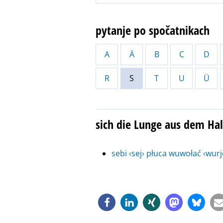
pytanje po spočatnikach
A
Ä
B
C
D
R
S
T
U
Ü
sich die Lunge aus dem Hal
sebi ‹sej› płuca wuwołać ‹wurje