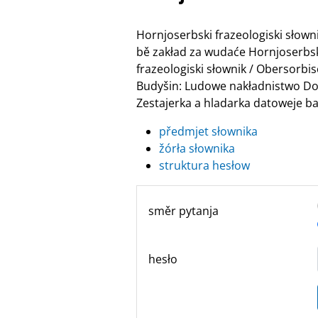
Hornjoserbski frazeologiski słow
bě zakład za wudaće Hornjoserbske
frazeologiski słownik / Obersor
Budyšin: Ludowe nakładnistwo Do
Zestajerka a hladarka datoweje ban
předmjet słownika
žórła słownika
struktura hesłow
směr pytanja
hesło