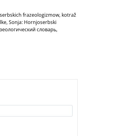
oserbskich frazeologizmow, kotraž
lke, Sonja: Hornjoserbski
разеологический словарь,