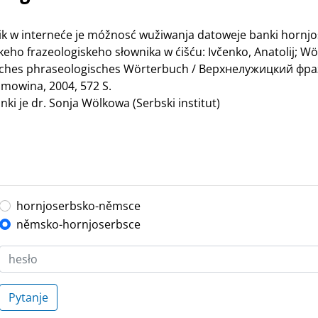
nik w interneće je móžnosć wužiwanja datoweje banki hornj
ho frazeologiskeho słownika w ćišću: Ivčenko, Anatolij; Wö
bisches phraseologisches Wörterbuch / Верхнелужицкий ф
mowina, 2004, 572 S.
ki je dr. Sonja Wölkowa (Serbski institut)
hornjoserbsko-němsce
němsko-hornjoserbsce
Pytanje