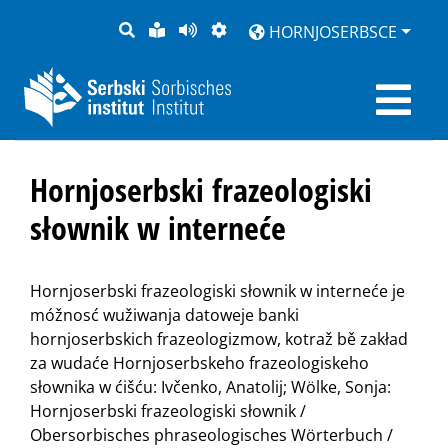
PYTANJE
LOCHKA
STRONU
ZWOBRAZNJENJE
HORNJOSERBSCE
RĚČ
PŘEDČITAĆ
Hornjoserbski frazeologiski
słownik w interneće
Hornjoserbski frazeologiski słownik w interneće je
móžnosć wužiwanja datoweje banki
hornjoserbskich frazeologizmow, kotraž bě zakład
za wudaće Hornjoserbskeho frazeologiskeho
słownika w ćišću: Ivčenko, Anatolij; Wölke, Sonja:
Hornjoserbski frazeologiski słownik /
Obersorbisches phraseologisches Wörterbuch /