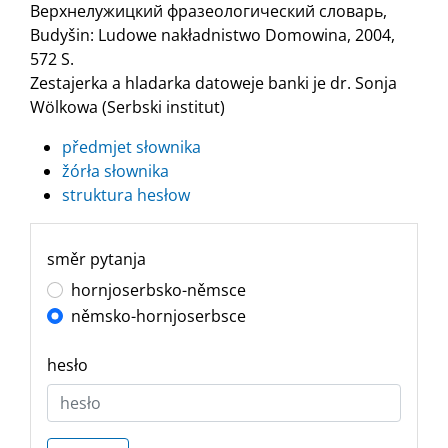
Верхнелужицкий фразеологический словарь,
Budyšin: Ludowe nakładnistwo Domowina, 2004,
572 S.
Zestajerka a hladarka datoweje banki je dr. Sonja
Wölkowa (Serbski institut)
předmjet słownika
žórła słownika
struktura hesłow
směr pytanja
hornjoserbsko-němsce
němsko-hornjoserbsce
hesło