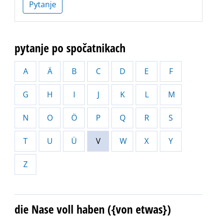
Pytanje
pytanje po spočatnikach
A
Ä
B
C
D
E
F
G
H
I
J
K
L
M
N
O
Ö
P
Q
R
S
T
U
Ü
V
W
X
Y
Z
die Nase voll haben ({von etwas})