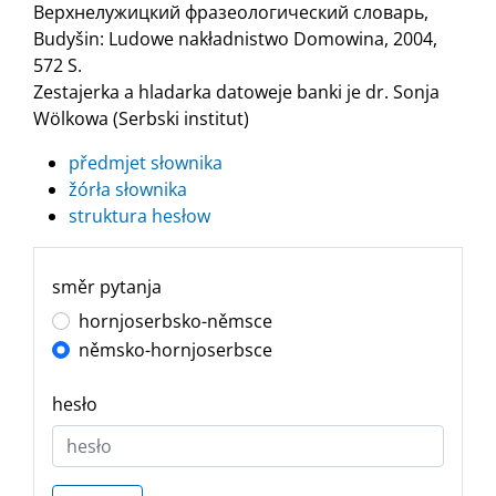
Верхнелужицкий фразеологический словарь,
Budyšin: Ludowe nakładnistwo Domowina, 2004,
572 S.
Zestajerka a hladarka datoweje banki je dr. Sonja
Wölkowa (Serbski institut)
předmjet słownika
žórła słownika
struktura hesłow
směr pytanja
hornjoserbsko-němsce
němsko-hornjoserbsce
hesło