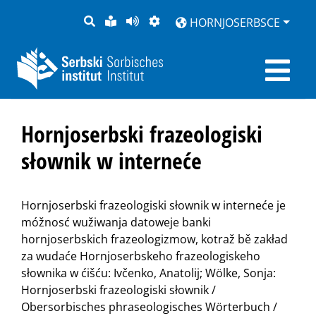
PYTANJE
LOCHKA
STRONU
ZWOBRAZNJENJE
HORNJOSERBSCE
RĚČ
PŘEDČITAĆ
Hornjoserbski frazeologiski
słownik w interneće
Hornjoserbski frazeologiski słownik w interneće je
móžnosć wužiwanja datoweje banki
hornjoserbskich frazeologizmow, kotraž bě zakład
za wudaće Hornjoserbskeho frazeologiskeho
słownika w ćišću: Ivčenko, Anatolij; Wölke, Sonja:
Hornjoserbski frazeologiski słownik /
Obersorbisches phraseologisches Wörterbuch /