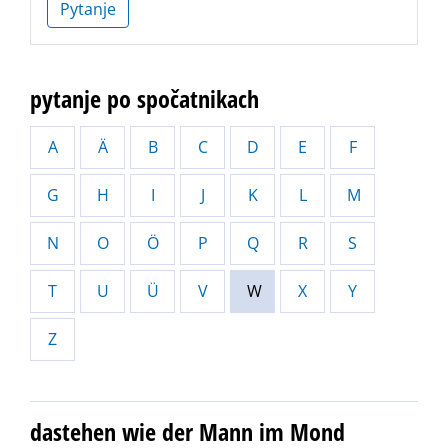
Pytanje
pytanje po spočatnikach
A
Ä
B
C
D
E
F
G
H
I
J
K
L
M
N
O
Ö
P
Q
R
S
T
U
Ü
V
W
X
Y
Z
dastehen wie der Mann im Mond