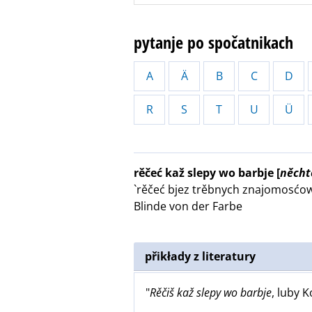
pytanje po spočatnikach
A
Ä
B
C
D
R
S
T
U
Ü
rěčeć kaž slepy wo barbje
[
něcht
`rěčeć bjez trěbnych znajomosćow
Blinde von der Farbe
přikłady z literatury
"
Rěčiš kaž slepy wo barbje
, luby K