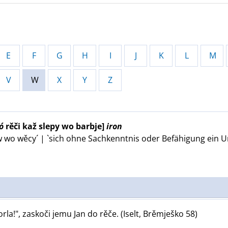
E
F
G
H
I
J
K
L
M
V
W
X
Y
Z
ó
rěči kaž slepy wo barbje]
iron
 wo wěcy´ | `sich ohne Sachkenntnis oder Befähigung ein U
orla!", zaskoči jemu Jan do rěče. (Iselt, Brěmješko 58)