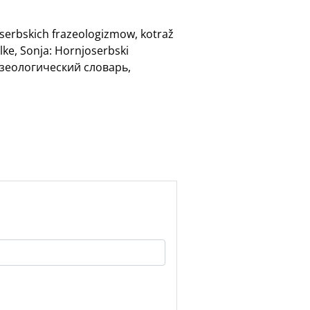
oserbskich frazeologizmow, kotraž
lke, Sonja: Hornjoserbski
разеологический словарь,