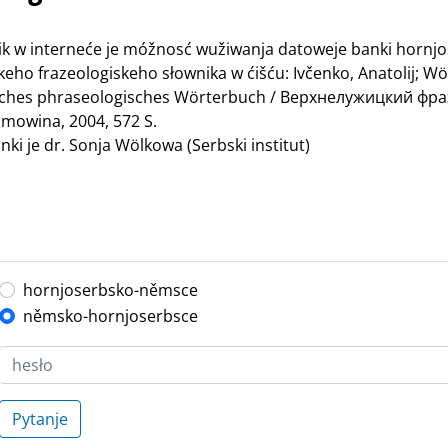
nik w interneće je móžnosć wužiwanja datoweje banki hornj
ho frazeologiskeho słownika w ćišću: Ivčenko, Anatolij; Wö
bisches phraseologisches Wörterbuch / Верхнелужицкий ф
mowina, 2004, 572 S.
ki je dr. Sonja Wölkowa (Serbski institut)
hornjoserbsko-němsce
němsko-hornjoserbsce
Pytanje