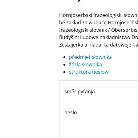
Hornjoserbski frazeologiski słow
bě zakład za wudaće Hornjoserbske
frazeologiski słownik / Obersor
Budyšin: Ludowe nakładnistwo Do
Zestajerka a hladarka datoweje ban
předmjet słownika
žórła słownika
struktura hesłow
směr pytanja
hesło