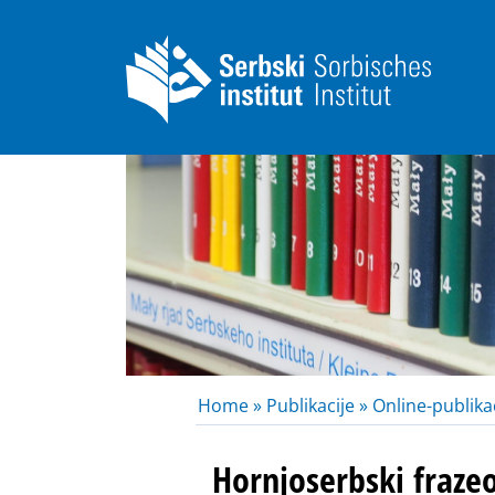
Home »
Publikacije »
Online-publikac
Hornjoserbski fraze