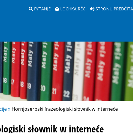
PYTANJE
LOCHKA RĚČ
STRONU PŘEDČIT
ije »
Hornjoserbski frazeologiski słownik w interneće
ologiski słownik w interneće