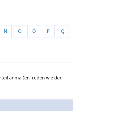
N
O
Ö
P
Q
rteil anmaßen´
reden wie der