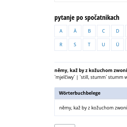
pytanje po spočatnikach
A
Ä
B
C
D
R
S
T
U
Ü
němy, kaž by z kožuchom zwoni
`mjelčiwy´ | `still, stumm´
stumm wi
Wörterbuchbelege
němy, kaž by z kožuchom zwonił