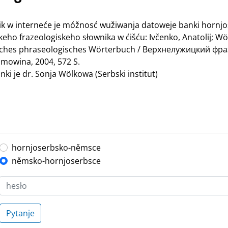
nik w interneće je móžnosć wužiwanja datoweje banki hornj
ho frazeologiskeho słownika w ćišću: Ivčenko, Anatolij; Wö
bisches phraseologisches Wörterbuch / Верхнелужицкий ф
mowina, 2004, 572 S.
ki je dr. Sonja Wölkowa (Serbski institut)
hornjoserbsko-němsce
němsko-hornjoserbsce
Pytanje