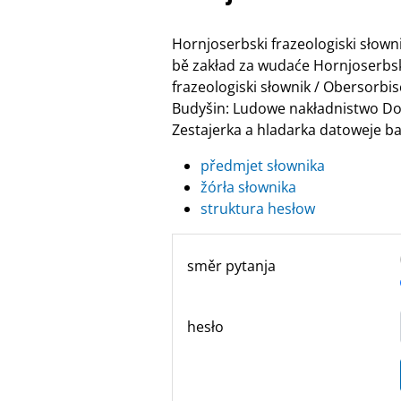
Hornjoserbski frazeologiski słow
bě zakład za wudaće Hornjoserbske
frazeologiski słownik / Obersor
Budyšin: Ludowe nakładnistwo Do
Zestajerka a hladarka datoweje ban
předmjet słownika
žórła słownika
struktura hesłow
směr pytanja
hesło