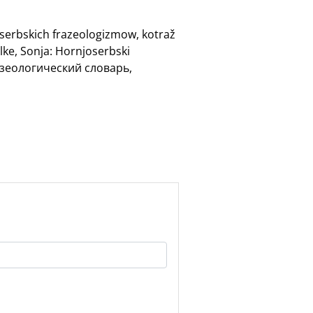
oserbskich frazeologizmow, kotraž
lke, Sonja: Hornjoserbski
разеологический словарь,