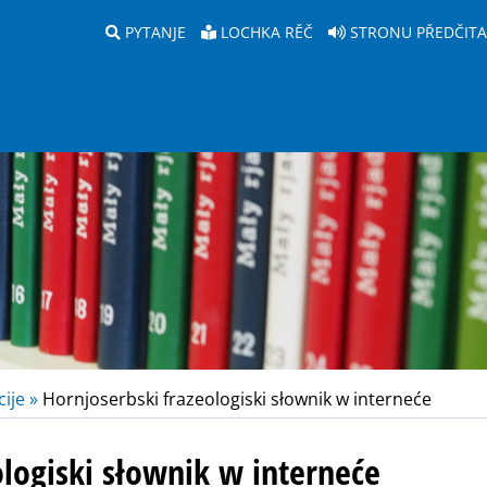
PYTANJE
LOCHKA RĚČ
STRONU PŘEDČIT
ije »
Hornjoserbski frazeologiski słownik w interneće
ologiski słownik w interneće