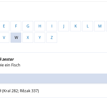
E
F
G
H
I
J
K
L
M
V
W
X
Y
Z
ł
zestar
e ein Fisch
 (Kral 282; Rězak 337)