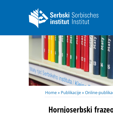
Home »
Publikacije »
Online-publikac
Hornjoserbski fraze