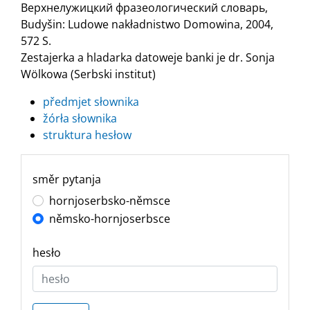
Верхнелужицкий фразеологический словарь,
Budyšin: Ludowe nakładnistwo Domowina, 2004,
572 S.
Zestajerka a hladarka datoweje banki je dr. Sonja
Wölkowa (Serbski institut)
předmjet słownika
žórła słownika
struktura hesłow
směr pytanja
hornjoserbsko-němsce
němsko-hornjoserbsce
hesło