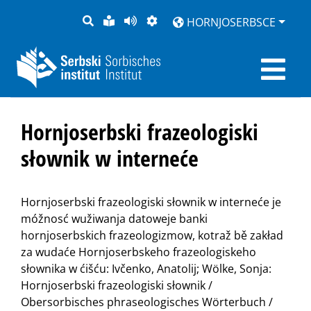
PYTANJE
LOCHKA
STRONU
ZWOBRAZNJENJE
HORNJOSERBSCE
RĚČ
PŘEDČITAĆ
Hornjoserbski frazeologiski
słownik w interneće
Hornjoserbski frazeologiski słownik w interneće je
móžnosć wužiwanja datoweje banki
hornjoserbskich frazeologizmow, kotraž bě zakład
za wudaće Hornjoserbskeho frazeologiskeho
słownika w ćišću: Ivčenko, Anatolij; Wölke, Sonja:
Hornjoserbski frazeologiski słownik /
Obersorbisches phraseologisches Wörterbuch /