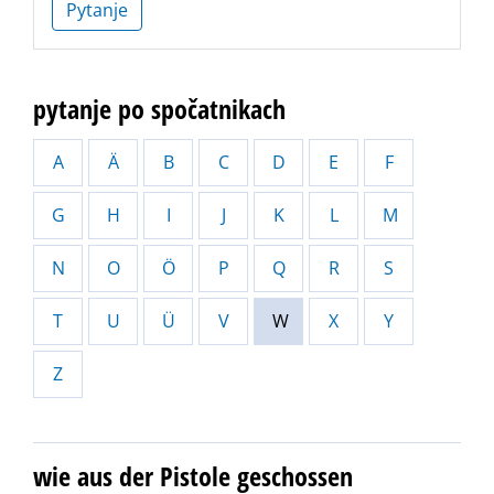
Pytanje
pytanje po spočatnikach
A
Ä
B
C
D
E
F
G
H
I
J
K
L
M
N
O
Ö
P
Q
R
S
T
U
Ü
V
W
X
Y
Z
wie aus der Pistole geschossen