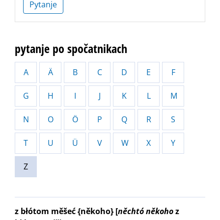
Pytanje
pytanje po spočatnikach
A
Ä
B
C
D
E
F
G
H
I
J
K
L
M
N
O
Ö
P
Q
R
S
T
U
Ü
V
W
X
Y
Z
z błótom měšeć {někoho}
[
něchtó
někoho
z