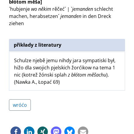
błótom měša]
`hubjenje
wo někim
rěčeć´ | `
jemanden
schlecht
machen, herabsetzen´
jemanden
in den Dreck
ziehen
přikłady z literatury
Schulze njebě jemu nihdy jara sympatiski był,
hižo dla swojich pjelskich žorćikow na tema 1
nic (kotrež žónski splah
z błótom měšachu
).
(Nawka A., Łopać 69)
wróćo