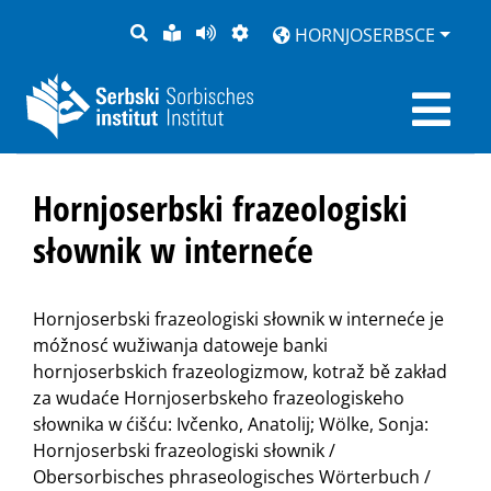
PYTANJE
LOCHKA
STRONU
ZWOBRAZNJENJE
HORNJOSERBSCE
RĚČ
PŘEDČITAĆ
Hornjoserbski frazeologiski
słownik w interneće
Hornjoserbski frazeologiski słownik w interneće je
móžnosć wužiwanja datoweje banki
hornjoserbskich frazeologizmow, kotraž bě zakład
za wudaće Hornjoserbskeho frazeologiskeho
słownika w ćišću: Ivčenko, Anatolij; Wölke, Sonja:
Hornjoserbski frazeologiski słownik /
Obersorbisches phraseologisches Wörterbuch /