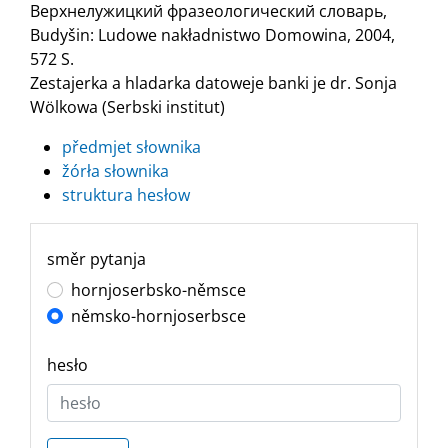
Верхнелужицкий фразеологический словарь,
Budyšin: Ludowe nakładnistwo Domowina, 2004,
572 S.
Zestajerka a hladarka datoweje banki je dr. Sonja
Wölkowa (Serbski institut)
předmjet słownika
žórła słownika
struktura hesłow
směr pytanja
hornjoserbsko-němsce
němsko-hornjoserbsce
hesło