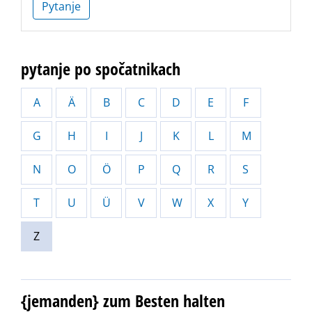
Pytanje
pytanje po spočatnikach
A
Ä
B
C
D
E
F
G
H
I
J
K
L
M
N
O
Ö
P
Q
R
S
T
U
Ü
V
W
X
Y
Z
{jemanden} zum Besten halten