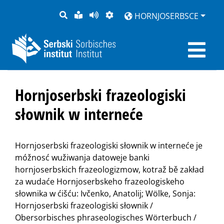
PYTANJE
LOCHKA
STRONU
ZWOBRAZNJENJE
HORNJOSERBSCE
RĚČ
PŘEDČITAĆ
Hornjoserbski frazeologiski
słownik w interneće
Hornjoserbski frazeologiski słownik w interneće je
móžnosć wužiwanja datoweje banki
hornjoserbskich frazeologizmow, kotraž bě zakład
za wudaće Hornjoserbskeho frazeologiskeho
słownika w ćišću: Ivčenko, Anatolij; Wölke, Sonja:
Hornjoserbski frazeologiski słownik /
Obersorbisches phraseologisches Wörterbuch /