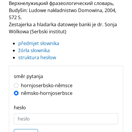
Верхнелужицкий фразеологический словарь,
Budyšin: Ludowe nakładnistwo Domowina, 2004,
572 S.
Zestajerka a hladarka datoweje banki je dr. Sonja
Wölkowa (Serbski institut)
předmjet słownika
žórła słownika
struktura hesłow
směr pytanja
hornjoserbsko-němsce
němsko-hornjoserbsce
hesło