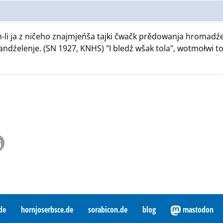
h-li ja z ničeho znajmjeńša tajki čwačk prědowanja hromadź
mandźelenje. (SN 1927, KNHS) "I bledź wšak tola", wotmołwi t
de
hornjoserbsce.de
sorabicon.de
blog
mastodon