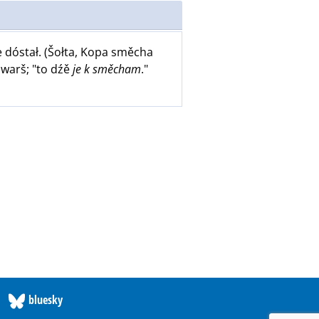
e dóstał. (Šołta, Kopa směcha
owarš; "to dźě
je k směcham
."
bluesky