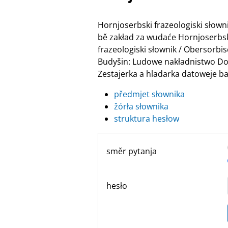
Hornjoserbski frazeologiski słow
bě zakład za wudaće Hornjoserbske
frazeologiski słownik / Obersor
Budyšin: Ludowe nakładnistwo Do
Zestajerka a hladarka datoweje ban
předmjet słownika
žórła słownika
struktura hesłow
směr pytanja
hesło