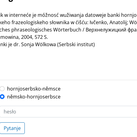
nik w interneće je móžnosć wužiwanja datoweje banki hornj
ho frazeologiskeho słownika w ćišću: Ivčenko, Anatolij; Wö
bisches phraseologisches Wörterbuch / Верхнелужицкий ф
mowina, 2004, 572 S.
ki je dr. Sonja Wölkowa (Serbski institut)
hornjoserbsko-němsce
němsko-hornjoserbsce
Pytanje