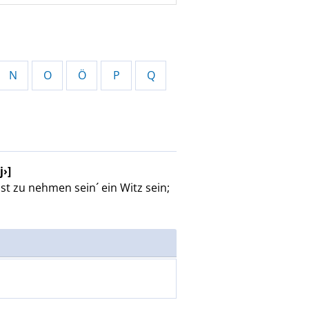
N
O
Ö
P
Q
›]
nst zu nehmen sein´
ein Witz sein
;