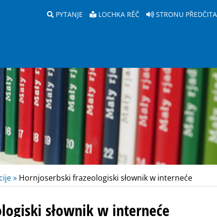
PYTANJE
LOCHKA RĚČ
STRONU PŘEDČIT
ije »
Hornjoserbski frazeologiski słownik w interneće
ologiski słownik w interneće