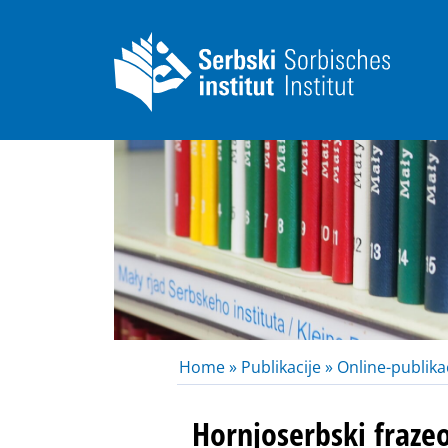
Home »
Publikacije »
Online-publikac
Hornjoserbski fraze