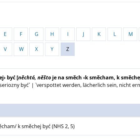
E
F
G
H
I
J
K
L
M
V
W
X
Y
Z
j› być
[
něchtó, něšto
je na směch ‹k směcham, k směchej
riozny być´ | `verspottet werden, lächerlich sein, nicht er
ěcham/ k směchej być (NHS 2, 5)