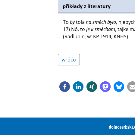
přikłady z literatury
To
by
tola
na směch było
, njebyc
17) Nó, to
je k směcham
, tajke 
(Radlubin, w: KP 1914, KNHS)
wróćo
dolnoserbski.