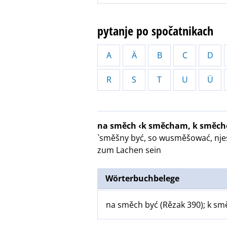
pytanje po spočatnikach
A
Ä
B
C
D
R
S
T
U
Ü
na směch ‹k směcham, k směche
`směšny być, so wusměšować, njese
zum Lachen sein
Wörterbuchbelege
na směch być (Rězak 390); k sm