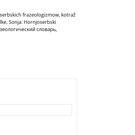
oserbskich frazeologizmow, kotraž
lke, Sonja: Hornjoserbski
разеологический словарь,