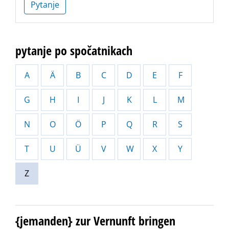
Pytanje
pytanje po spočatnikach
A
Ä
B
C
D
E
F
G
H
I
J
K
L
M
N
O
Ö
P
Q
R
S
T
U
Ü
V
W
X
Y
Z
{jemanden} zur Vernunft bringen