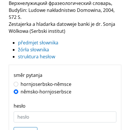
Верхнелужицкий фразеологический словарь,
Budyšin: Ludowe nakładnistwo Domowina, 2004,
572 S.
Zestajerka a hladarka datoweje banki je dr. Sonja
Wölkowa (Serbski institut)
předmjet słownika
žórła słownika
struktura hesłow
směr pytanja
hornjoserbsko-němsce
němsko-hornjoserbsce
hesło