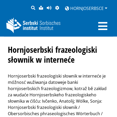
PYTANJE
LOCHKA
STRONU
ZWOBRAZNJENJE
HORNJOSERBSCE
RĚČ
PŘEDČITAĆ
Hornjoserbski frazeologiski
słownik w interneće
Hornjoserbski frazeologiski słownik w interneće je
móžnosć wužiwanja datoweje banki
hornjoserbskich frazeologizmow, kotraž bě zakład
za wudaće Hornjoserbskeho frazeologiskeho
słownika w ćišću: Ivčenko, Anatolij; Wölke, Sonja:
Hornjoserbski frazeologiski słownik /
Obersorbisches phraseologisches Wörterbuch /