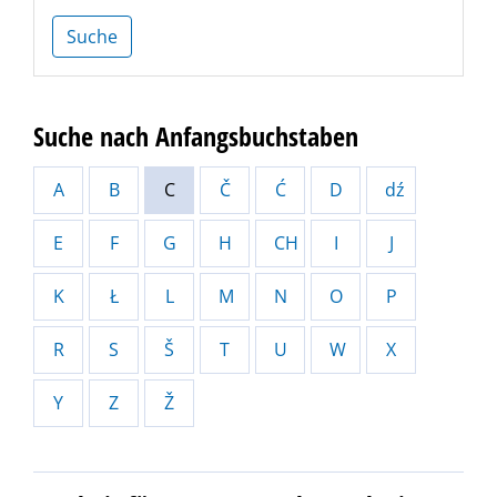
Suche
Suche nach Anfangsbuchstaben
A
B
C
Č
Ć
D
dź
E
F
G
H
CH
I
J
K
Ł
L
M
N
O
P
R
S
Š
T
U
W
X
Y
Z
Ž