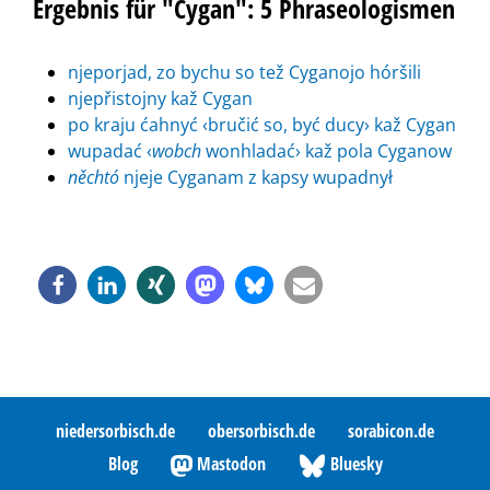
Ergebnis für "Cygan": 5 Phraseologismen
njeporjad, zo bychu so tež Cyganojo hóršili
njepřistojny kaž Cygan
po kraju ćahnyć ‹bručić so, być ducy› kaž Cygan
wupadać ‹
wobch
wonhladać› kaž pola Cyganow
něchtó
njeje Cyganam z kapsy wupadnył
niedersorbisch.de
obersorbisch.de
sorabicon.de
Blog
Mastodon
Bluesky