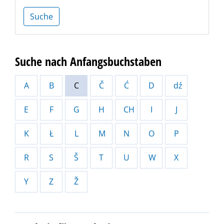
Suche
Suche nach Anfangsbuchstaben
A
B
C
Č
Ć
D
dź
E
F
G
H
CH
I
J
K
Ł
L
M
N
O
P
R
S
Š
T
U
W
X
Y
Z
Ž