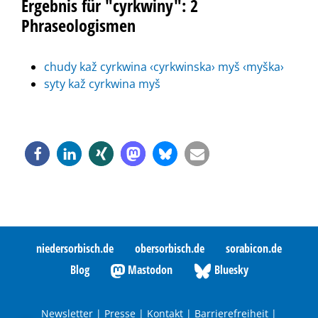
Ergebnis für "cyrkwiny": 2
Phraseologismen
chudy kaž cyrkwina ‹cyrkwinska› myš ‹myška›
syty kaž cyrkwina myš
niedersorbisch.de
obersorbisch.de
sorabicon.de
Blog
Mastodon
Bluesky
Newsletter
|
Presse
|
Kontakt
|
Barrierefreiheit
|