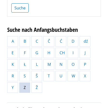
Suche
Suche nach Anfangsbuchstaben
A
B
C
Č
Ć
D
dź
E
F
G
H
CH
I
J
K
Ł
L
M
N
O
P
R
S
Š
T
U
W
X
Y
Z
Ž