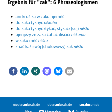
Ergebnis für "zak": 6 Phraseologismen
ani krošika w zaku njeměć
do zaka tyknyć
někoho
do zaka tyknyć ‹tykać, stykać› (sej)
něšto
pjenjezy ze zaka ćahać ‹lišćić›
někomu
w zaku měć
něšto
znać kaž swój (cholowowy) zak
něšto
niedersorbisch.de
obersorbisch.de
sorabicon.de