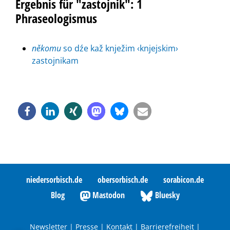
Ergebnis für "zastojnik": 1
Phraseologismus
někomu
so dźe kaž knježim ‹knjejskim›
zastojnikam
niedersorbisch.de
obersorbisch.de
sorabicon.de
Blog
Mastodon
Bluesky
Newsletter
|
Presse
|
Kontakt
|
Barrierefreiheit
|