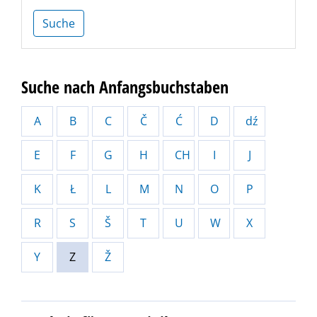
Suche
Suche nach Anfangsbuchstaben
A
B
C
Č
Ć
D
dź
E
F
G
H
CH
I
J
K
Ł
L
M
N
O
P
R
S
Š
T
U
W
X
Y
Z
Ž