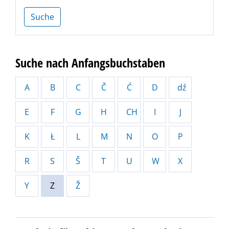
Suche
Suche nach Anfangsbuchstaben
A
B
C
Č
Ć
D
dź
E
F
G
H
CH
I
J
K
Ł
L
M
N
O
P
R
S
Š
T
U
W
X
Y
Z
Ž