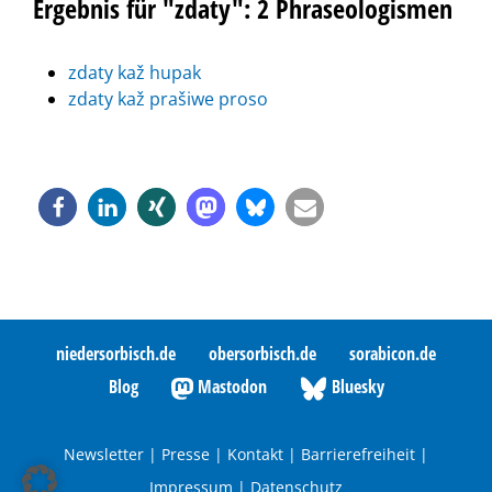
Ergebnis für "zdaty": 2 Phraseologismen
zdaty kaž hupak
zdaty kaž prašiwe proso
niedersorbisch.de
obersorbisch.de
sorabicon.de
Blog
Mastodon
Bluesky
Newsletter
|
Presse
|
Kontakt
|
Barrierefreiheit
|
Impressum
|
Datenschutz