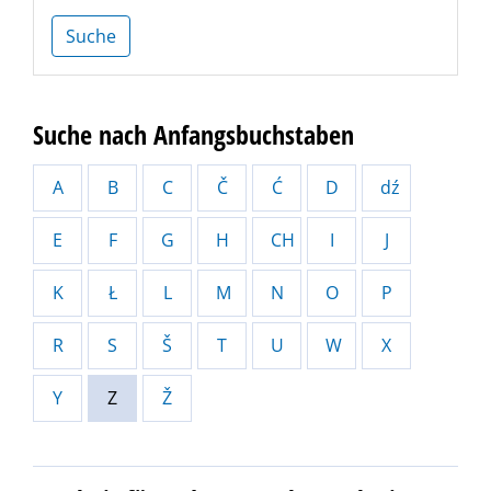
Suche
Suche nach Anfangsbuchstaben
A
B
C
Č
Ć
D
dź
E
F
G
H
CH
I
J
K
Ł
L
M
N
O
P
R
S
Š
T
U
W
X
Y
Z
Ž