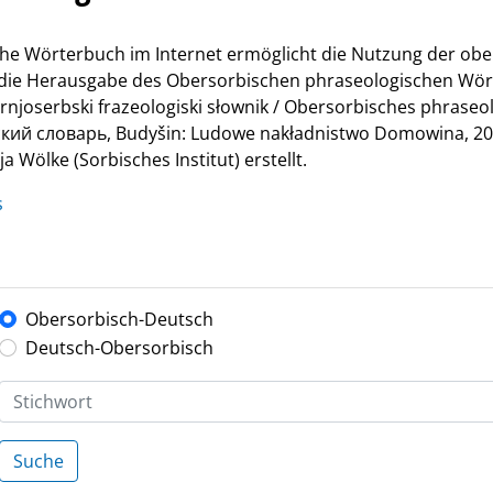
he Wörterbuch im Internet ermöglicht die Nutzung der ob
r die Herausgabe des Obersorbischen phraseologischen Wör
Hornjoserbski frazeologiski słownik / Obersorbisches phrase
й словарь, Budyšin: Ludowe nakładnistwo Domowina, 200
 Wölke (Sorbisches Institut) erstellt.
s
Obersorbisch-Deutsch
Deutsch-Obersorbisch
Suche