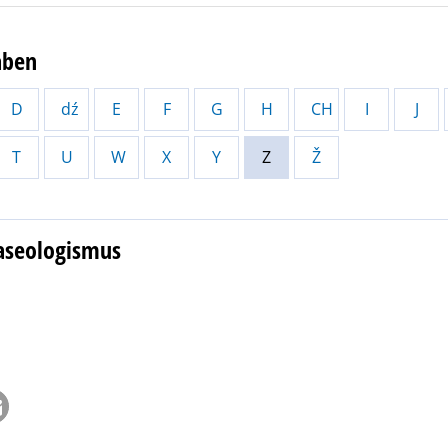
aben
D
dź
E
F
G
H
CH
I
J
T
U
W
X
Y
Z
Ž
raseologismus