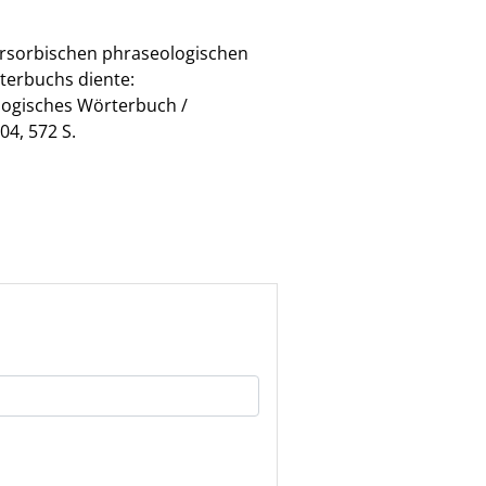
ersorbischen phraseologischen
terbuchs diente:
ologisches Wörterbuch /
4, 572 S.