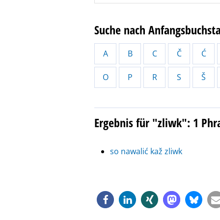
Suche nach Anfangsbuchst
A
B
C
Č
Ć
O
P
R
S
Š
Ergebnis für "zliwk": 1 Ph
so nawalić kaž zliwk