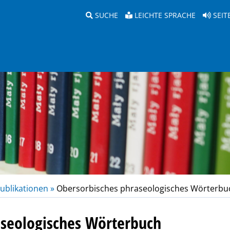
SUCHE
LEICHTE SPRACHE
SEIT
ublikationen »
Obersorbisches phraseologisches Wörterbu
aseologisches Wörterbuch