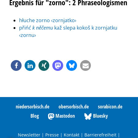
Ergebnis für "zorno": 2 Phraseologismen
hłuche zorno ‹zornjatko›
přińć
k něčemu
kaž slepa kokoš k zornjatku
‹zornu›
niedersorbisch.de
obersorbisch.de
sorabicon.de
Blog
Mastodon
Bluesky
Newsletter
|
Presse
|
Kontakt
|
Barrierefreiheit
|