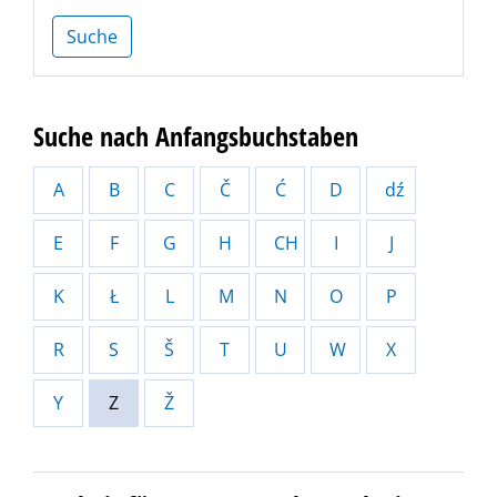
Suche
Suche nach Anfangsbuchstaben
A
B
C
Č
Ć
D
dź
E
F
G
H
CH
I
J
K
Ł
L
M
N
O
P
R
S
Š
T
U
W
X
Y
Z
Ž