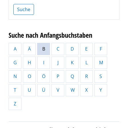
Suche
Suche nach Anfangsbuchstaben
A
Ä
B
C
D
E
F
G
H
I
J
K
L
M
N
O
Ö
P
Q
R
S
T
U
Ü
V
W
X
Y
Z