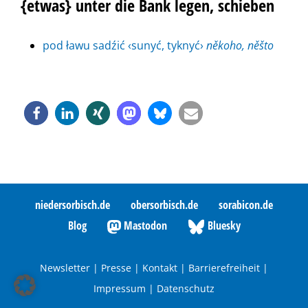
{etwas} unter die Bank legen, schieben
pod ławu sadźić ‹sunyć, tyknyć›
někoho, něšto
niedersorbisch.de
obersorbisch.de
sorabicon.de
Blog
Mastodon
Bluesky
Newsletter
|
Presse
|
Kontakt
|
Barrierefreiheit
|
Impressum
|
Datenschutz