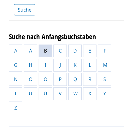
Suche
Suche nach Anfangsbuchstaben
A
Ä
B
C
D
E
F
G
H
I
J
K
L
M
N
O
Ö
P
Q
R
S
T
U
Ü
V
W
X
Y
Z