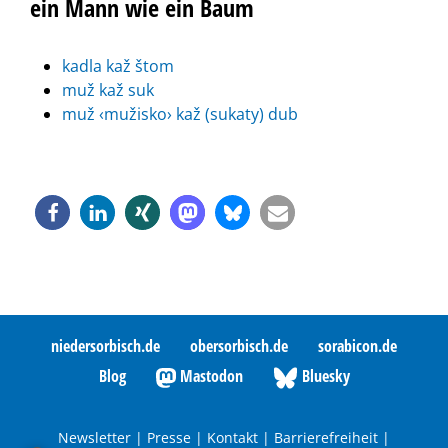
ein Mann wie ein Baum
kadla kaž štom
muž kaž suk
muž ‹mužisko› kaž (sukaty) dub
niedersorbisch.de
obersorbisch.de
sorabicon.de
Blog
Mastodon
Bluesky
Newsletter
|
Presse
|
Kontakt
|
Barrierefreiheit
|