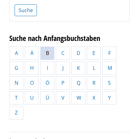
Suche
Suche nach Anfangsbuchstaben
A
Ä
B
C
D
E
F
G
H
I
J
K
L
M
N
O
Ö
P
Q
R
S
T
U
Ü
V
W
X
Y
Z