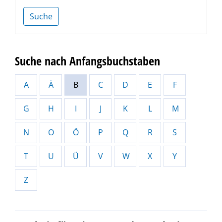
Suche
Suche nach Anfangsbuchstaben
A
Ä
B
C
D
E
F
G
H
I
J
K
L
M
N
O
Ö
P
Q
R
S
T
U
Ü
V
W
X
Y
Z