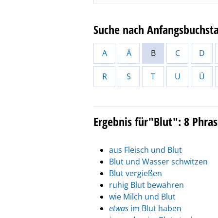
Suche nach Anfangsbuchst
A
Ä
B
C
D
R
S
T
U
Ü
Ergebnis für"Blut": 8 Phra
aus Fleisch und Blut
Blut und Wasser schwitzen
Blut vergießen
ruhig Blut bewahren
wie Milch und Blut
etwas
im Blut haben