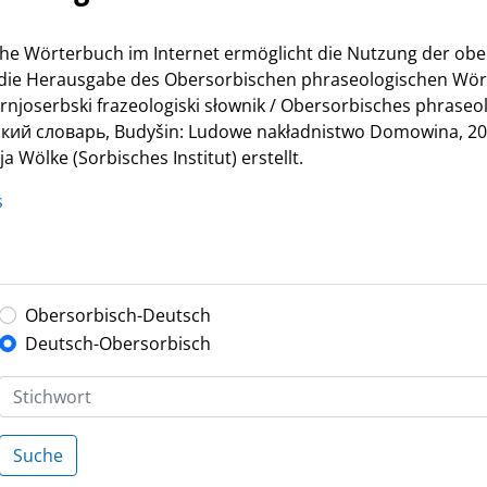
he Wörterbuch im Internet ermöglicht die Nutzung der ob
r die Herausgabe des Obersorbischen phraseologischen Wör
Hornjoserbski frazeologiski słownik / Obersorbisches phrase
й словарь, Budyšin: Ludowe nakładnistwo Domowina, 200
 Wölke (Sorbisches Institut) erstellt.
s
Obersorbisch-Deutsch
Deutsch-Obersorbisch
Suche