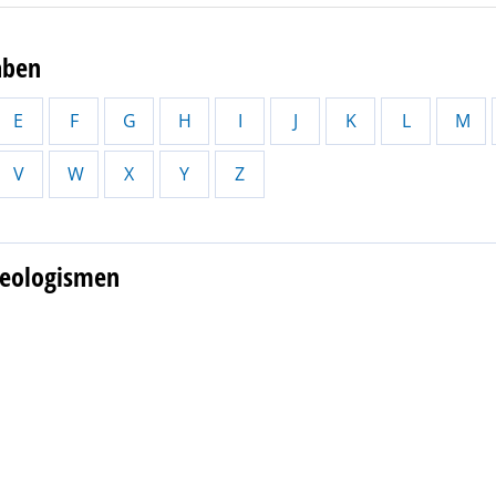
aben
E
F
G
H
I
J
K
L
M
V
W
X
Y
Z
seologismen