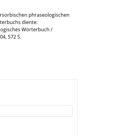
ersorbischen phraseologischen
terbuchs diente:
ologisches Wörterbuch /
4, 572 S.