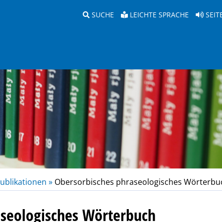
SUCHE
LEICHTE SPRACHE
SEIT
ublikationen »
Obersorbisches phraseologisches Wörterbu
aseologisches Wörterbuch