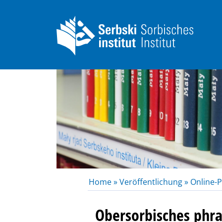
Home »
Veröffentlichung »
Online-P
Obersorbisches phr