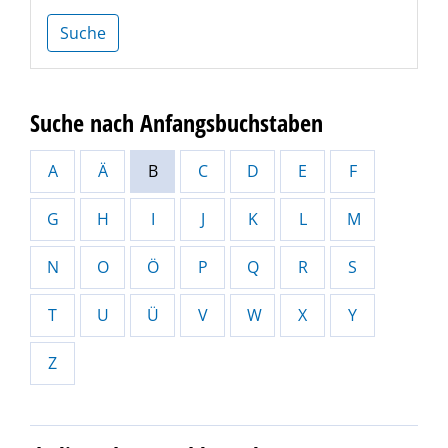
Suche
Suche nach Anfangsbuchstaben
A
Ä
B
C
D
E
F
G
H
I
J
K
L
M
N
O
Ö
P
Q
R
S
T
U
Ü
V
W
X
Y
Z