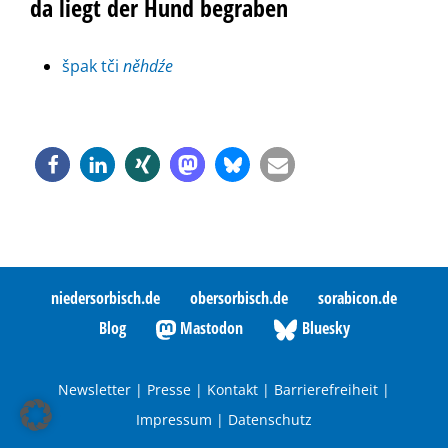
da liegt der Hund begraben
špak tči
něhdźe
niedersorbisch.de
obersorbisch.de
sorabicon.de
Blog
Mastodon
Bluesky
Newsletter
|
Presse
|
Kontakt
|
Barrierefreiheit
|
Impressum
|
Datenschutz