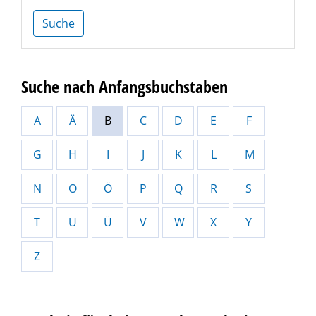
Suche
Suche nach Anfangsbuchstaben
A
Ä
B
C
D
E
F
G
H
I
J
K
L
M
N
O
Ö
P
Q
R
S
T
U
Ü
V
W
X
Y
Z