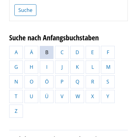
Suche
Suche nach Anfangsbuchstaben
A
Ä
B
C
D
E
F
G
H
I
J
K
L
M
N
O
Ö
P
Q
R
S
T
U
Ü
V
W
X
Y
Z