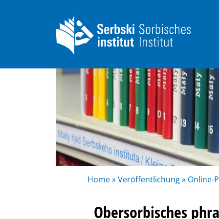
Home »
Veröffentlichung »
Online-P
Obersorbisches phr