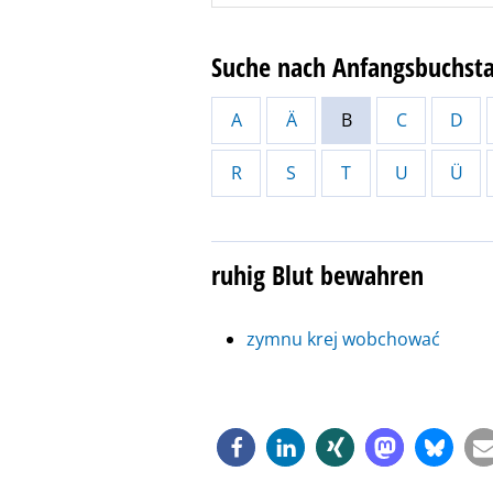
Suche nach Anfangsbuchst
A
Ä
B
C
D
R
S
T
U
Ü
ruhig Blut bewahren
zymnu krej wobchować