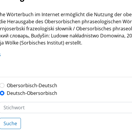
he Wörterbuch im Internet ermöglicht die Nutzung der ob
r die Herausgabe des Obersorbischen phraseologischen Wör
Hornjoserbski frazeologiski słownik / Obersorbisches phrase
й словарь, Budyšin: Ludowe nakładnistwo Domowina, 200
 Wölke (Sorbisches Institut) erstellt.
s
Obersorbisch-Deutsch
Deutsch-Obersorbisch
Suche