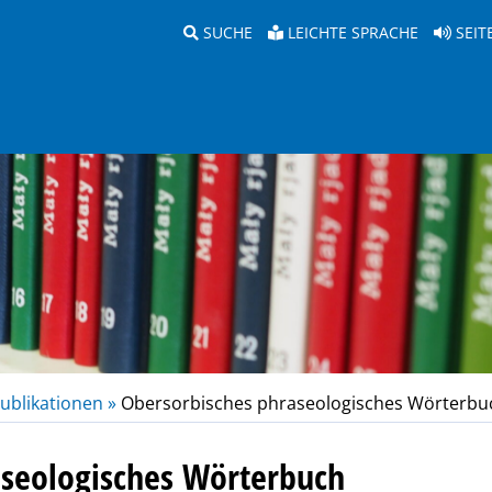
SUCHE
LEICHTE SPRACHE
SEIT
ublikationen »
Obersorbisches phraseologisches Wörterbu
aseologisches Wörterbuch