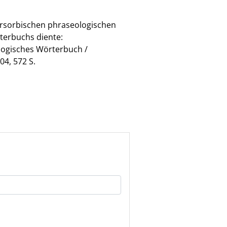
ersorbischen phraseologischen
terbuchs diente:
ologisches Wörterbuch /
4, 572 S.