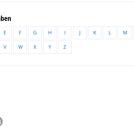
aben
E
F
G
H
I
J
K
L
M
V
W
X
Y
Z