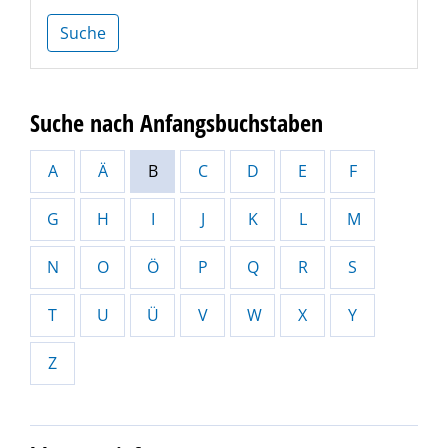
Suche
Suche nach Anfangsbuchstaben
A
Ä
B
C
D
E
F
G
H
I
J
K
L
M
N
O
Ö
P
Q
R
S
T
U
Ü
V
W
X
Y
Z